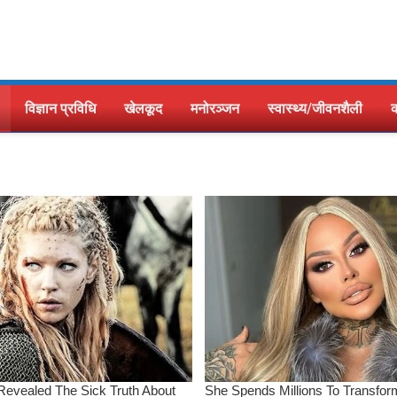
विज्ञान प्रविधि
खेलकूद
मनोरञ्जन
स्वास्थ्य/जीवनशैली
क