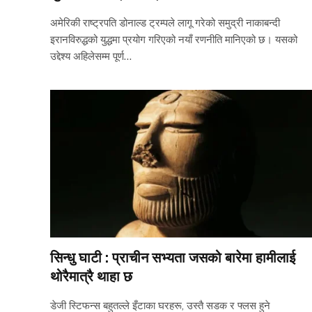
अमेरिकी राष्ट्रपति डोनाल्ड ट्रम्पले लागू गरेको समुद्री नाकाबन्दी
इरानविरुद्धको युद्धमा प्रयोग गरिएको नयाँ रणनीति मानिएको छ। यसको
उद्देश्य अहिलेसम्म पूर्ण…
सिन्धु घाटी : प्राचीन सभ्यता जसको बारेमा हामीलाई
थोरैमात्रै थाहा छ
डेजी स्टिफन्स बहुतल्ले इँटाका घरहरू, उस्तै सडक र फ्लस हुने