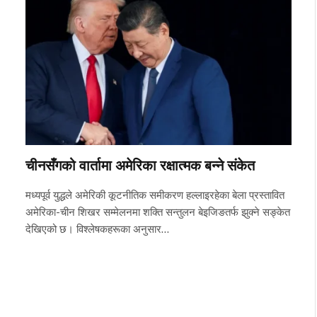
चीनसँगको वार्तामा अमेरिका रक्षात्मक बन्ने संकेत
मध्यपूर्व युद्धले अमेरिकी कूटनीतिक समीकरण हल्लाइरहेका बेला प्रस्तावित
अमेरिका-चीन शिखर सम्मेलनमा शक्ति सन्तुलन बेइजिङतर्फ झुक्ने सङ्केत
देखिएको छ। विश्लेषकहरूका अनुसार…