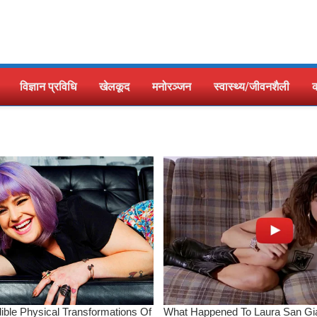
विज्ञान प्रविधि
खेलकूद
मनोरञ्जन
स्वास्थ्य/जीवनशैली
क