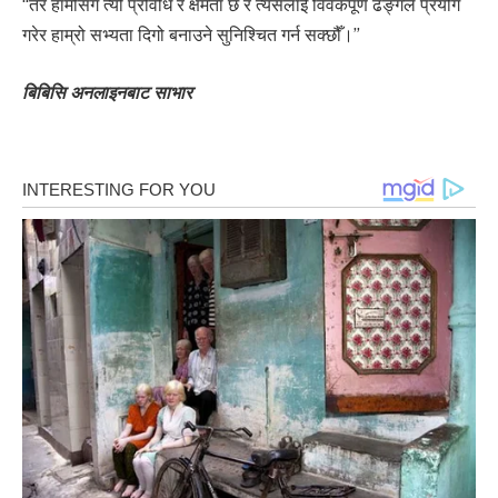
“तर हामीसँग त्यो प्रविधि र क्षमता छ र त्यसलाई विवेकपूर्ण ढङ्गले प्रयोग
गरेर हाम्रो सभ्यता दिगो बनाउने सुनिश्चित गर्न सक्छौँ।”
बिबिसि अनलाइनबाट साभार