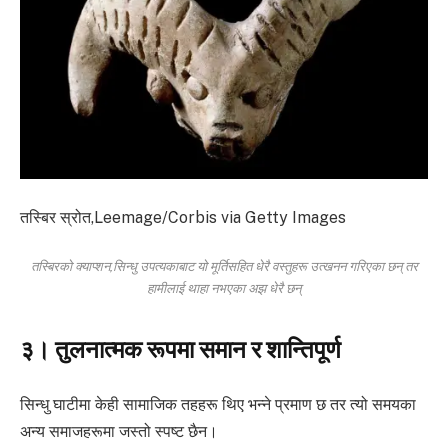
तस्बिर स्रोत,
Leemage/Corbis via Getty Images
तस्बिरको क्याप्शन,
सिन्धु उपत्यकाबाट यो मूर्तिसहित धेरै वस्तुहरू उत्खनन गरिएका छन् तर
हामीलाई थाहा नभएका अझ धेरै छन्
३। तुलनात्मक रूपमा समान र शान्तिपूर्ण
सिन्धु घाटीमा केही सामाजिक तहहरू थिए भन्ने प्रमाण छ तर त्यो समयका
अन्य समाजहरूमा जस्तो स्पष्ट छैन।