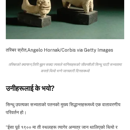
तस्बिर स्रोत,
Angelo Hornak/Corbis via Getty Images
तस्बिरको क्याप्शन,
लिपि बुझ्न सक्दा त्यसले मानिसहरूको जीवनशैली सिन्धु घाटी सभ्यतामा
कस्तो थियो भन्ने जानकारी दिनसक्थ्यो
उनीहरूलाई के भयो?
सिन्धु उपत्यका सभ्यताको पतनको मुख्य सिद्धान्तहरूमध्ये एक वातावरणीय
परिवर्तन हो।
“ईसा पूर्व १९०० मा ती स्थलहरू त्यागेर अन्यत्र जान थालिएको थियो र