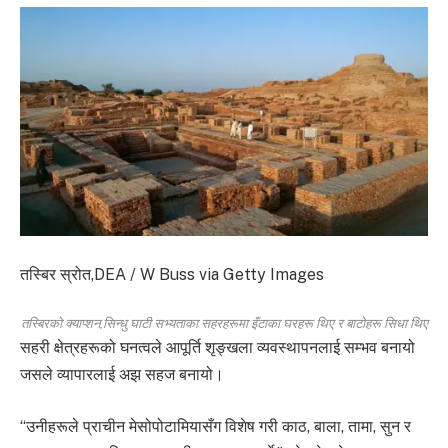
तस्बिर स्रोत,
DEA / W Buss via Getty Images
तस्बिरको क्याप्शन,
सिन्धु घाटी सभ्यताका सहरहरूमा इँटाका घरहरू थिए र बाटोहरू सिधा थिए
सहरी क्षेत्रहरूको घनत्वले आपूर्ति शृङ्खला व्यवस्थापनलाई सम्भव बनायो
जसले व्यापारलाई अझ सहज बनायो।
“उनीहरूले प्राचीन मेसोपोटामियासँग विशेष गरी काठ, बाला, तामा, सुन र