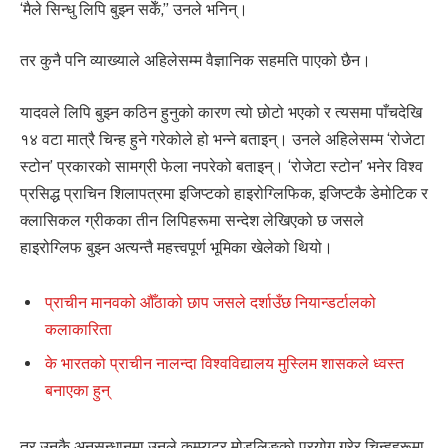
‘मैले सिन्धु लिपि बुझ्न सकेँ,” उनले भनिन्।
तर कुनै पनि व्याख्याले अहिलेसम्म वैज्ञानिक सहमति पाएको छैन।
यादवले लिपि बुझ्न कठिन हुनुको कारण त्यो छोटो भएको र त्यसमा पाँचदेखि
१४ वटा मात्रै चिन्ह हुने गरेकोले हो भन्ने बताइन्। उनले अहिलेसम्म ‘रोजेटा
स्टोन’ प्रकारको सामग्री फेला नपरेको बताइन्। ‘रोजेटा स्टोन’ भनेर विश्व
प्रसिद्ध प्राचिन शिलापत्रमा इजिप्टको हाइरोग्लिफिक, इजिप्टकै डेमोटिक र
क्लासिकल ग्रीकका तीन लिपिहरूमा सन्देश लेखिएको छ जसले
हाइरोग्लिफ बुझ्न अत्यन्तै महत्त्वपूर्ण भूमिका खेलेको थियो।
प्राचीन मानवको औँठाको छाप जसले दर्शाउँछ नियान्डर्टालको
कलाकारिता
के भारतको प्राचीन नालन्दा विश्वविद्यालय मुस्लिम शासकले ध्वस्त
बनाएका हुन्
तर उनकै अनुसन्धानमा उनले कम्प्युटर मोडलिङको प्रयोग गरेर चिन्हहरूमा