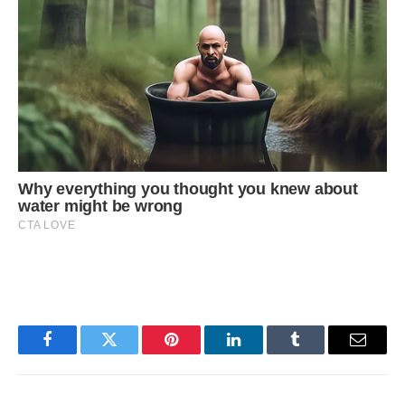
Facebook
Twitter
Pinterest
LinkedIn
Tumblr
Email