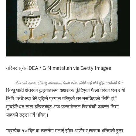
तस्बिर स्रोत,
DEA / G Nimatallah via Getty Images
तस्बिरको क्याप्शन,
सिन्धु उपत्यकामा फेला परेका लिपि अझै पनि बुझिन सकेको छैन
सिन्धु घाटी क्षेत्रका ढुङ्गाहरूमा अक्षरहरू कुँदिएका फेला परेका छन् र यो
लिपि “सबैभन्दा धेरै बुझिने प्रयास गरिएको तर नसकिएको लिपि हो,”
मुम्बईस्थित टाटा इन्स्टिच्युट अफ फन्डामेन्टल रिसर्चकी डाक्टर निशा
यादवले ठट्टा गर्दै भनिन्।
“प्रत्येक १० दिन वा त्यस्तैमा मलाई इमेल आउँछ र त्यसमा भनिएको हुन्छ: