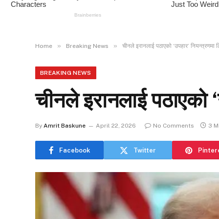
»
»
Home
Breaking News
चीनले इरानलाई पठाएको ‘उपहार’ नियन्त्रणमा ल
BREAKING NEWS
चीनले इरानलाई पठाएको ‘उ
By
Amrit Baskune
April 22, 2026
No Comments
3 M
Facebook
Twitter
Pinter