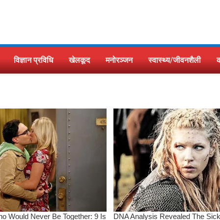
विज्ञान प्रविधि
खेलकूद
मनोरञ्जन
स्वास्थ्य/जीवनशैली
क