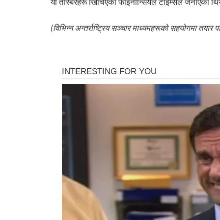
यी तस्बिरहरू खिचिएको फाइनान्सियल टाइम्सले जनाएको थ
(विभिन्न अन्तर्राष्ट्रिय सञ्चार माध्यमहरूको सहयोगमा तयार प