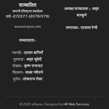
सञ्चालित
अध्यक्ष/सञ्चालक :- अमृत
कम्पनी रजिष्ट्रार कार्यालय
बास्कुने
दर्ता:-ः272377-(2078/079)
www.erupse.com
सम्पादक:- प्रकाश रेग्मी
सम्बाददाता:-
म्याग्दी:-
प्रताप बानियाँ
मुस्ताङ:-
अमृत
सुवेदी
पोखरा:-
कृष्ण रानाभाट
चितवन:-
माधव न्यौपाने
युरोप:-
लोकराज रोका
© 2026 eRupse. Designed by
HK Web Services
.