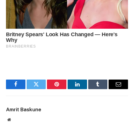
Facebook
Twitter
Pinterest
LinkedIn
Tumblr
Email
Amrit Baskune
Website