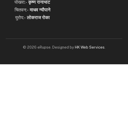
पोखरा:-
कृष्ण रानाभाट
चितवन:-
माधव न्यौपाने
युरोप:-
लोकराज रोका
© 2026 eRupse. Designed by
HK Web Services
.