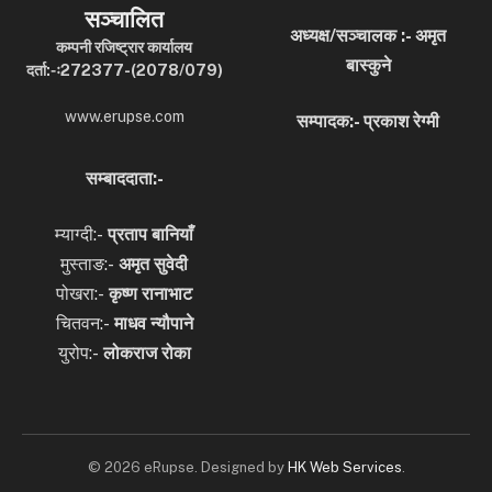
सञ्चालित
अध्यक्ष/सञ्चालक :- अमृत
कम्पनी रजिष्ट्रार कार्यालय
बास्कुने
दर्ता:-ः272377-(2078/079)
www.erupse.com
सम्पादक:- प्रकाश रेग्मी
सम्बाददाता:-
म्याग्दी:-
प्रताप बानियाँ
मुस्ताङ:-
अमृत
सुवेदी
पोखरा:-
कृष्ण रानाभाट
चितवन:-
माधव न्यौपाने
युरोप:-
लोकराज रोका
© 2026 eRupse. Designed by
HK Web Services
.