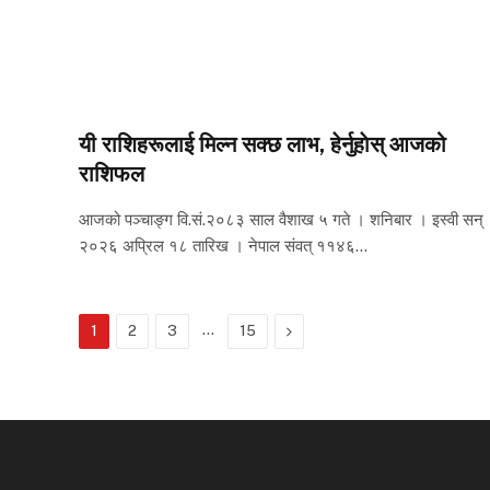
यी राशिहरूलाई मिल्न सक्छ लाभ, हेर्नुहाेस् आजको
राशिफल
आजको पञ्चाङ्ग वि.सं.२०८३ साल वैशाख ५ गते । शनिबार । इस्वी सन्
२०२६ अप्रिल १८ तारिख । नेपाल संवत् ११४६…
…
Next
1
2
3
15