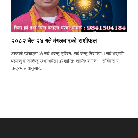
२०८२ चैत २४ गते मंगलबारको राशीफल
आजको पञ्चाङ्ग ॐ सर्वे भवन्तु सुखिनः सर्वे सन्तु निरामयाः।सर्वे भद्राणि
पश्यन्तु मा कश्चिद्दुःखभाग्भवेत।ॐ शान्तिः शान्तिः शान्तिः॥ सौर्यमास र
चन्द्रमास अनुसार…