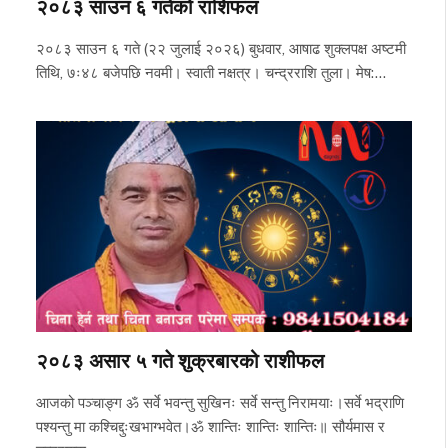
२०८३ साउन ६ गतेको राशिफल
२०८३ साउन ६ गते (२२ जुलाई २०२६) बुधवार, आषाढ शुक्लपक्ष अष्टमी
तिथि, ७ः४८ बजेपछि नवमी। स्वाती नक्षत्र। चन्द्रराशि तुला। मेष:…
२०८३ असार ५ गते शुक्रबारको राशीफल
आजको पञ्चाङ्ग ॐ सर्वे भवन्तु सुखिनः सर्वे सन्तु निरामयाः।सर्वे भद्राणि
पश्यन्तु मा कश्चिद्दुःखभाग्भवेत।ॐ शान्तिः शान्तिः शान्तिः॥ सौर्यमास र