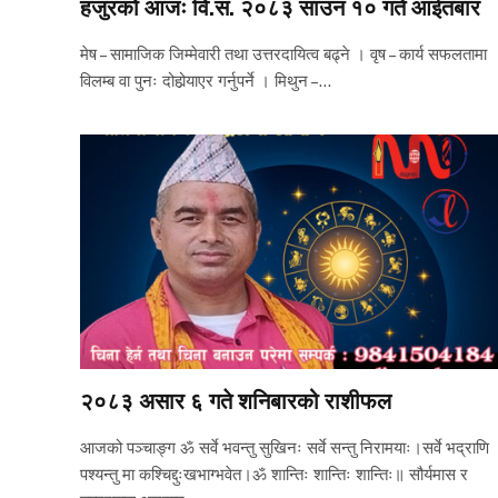
हजुरको आजः वि.सं. २०८३ साउन १० गते आईतबार
मेष – सामाजिक जिम्मेवारी तथा उत्तरदायित्व बढ्ने । वृष – कार्य सफलतामा
विलम्ब वा पुनः दोहोर्‍याएर गर्नुपर्ने । मिथुन –…
२०८३ असार ६ गते शनिबारको राशीफल
आजको पञ्चाङ्ग ॐ सर्वे भवन्तु सुखिनः सर्वे सन्तु निरामयाः।सर्वे भद्राणि
पश्यन्तु मा कश्चिद्दुःखभाग्भवेत।ॐ शान्तिः शान्तिः शान्तिः॥ सौर्यमास र