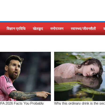
विज्ञान प्रविधि
खेलकूद
मनोरञ्जन
स्वास्थ्य/जीवनशैली
क