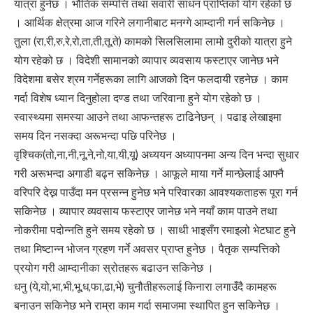
यात्रा हुनेछ । भौतिक सम्पत्ति तथा सवारी साधन प्राप्तिको योग रहेको छ
। आर्थिक क्षेत्रमा आज गरिने लगानीबाट मनग्गे आम्दानी गर्न सकिनेछ ।
तुला (रा,री,रु,रे,रो,ता,ती,तू,ते) कामको सिलसिलामा लामो दुरीको यात्रा हुने
योग रहेको छ । विदेशी सामानको व्यापार व्यवसाय फस्टाएर जानेछ भने
विदेशमा बसेर श्रम गर्नेहरूका लागि आजको दिन फलदायी रहनेछ । काम
गर्दा विशेष ध्यान दिनुहोला दण्ड तथा जरिवाना हुने योग रहेको छ ।
स्वास्थ्यमा समस्या आउने तथा आफन्तहरू टाढिनेछन् । पढाइ लेखाइमा
समय दिन नसक्दा अरूभन्दा पछि परिनेछ ।
वृश्चिक(तो,ना,नी,नू,ने,नो,या,यी,यू) अध्ययन अध्यापनमा अन्य दिन भन्दा सुधार
गरी अरूभन्दा अगाडी बढ्न सकिनेछ । आफूले माया गर्ने मान्छेलाई आफ्नै
वरिपरि देख्न पाउँदा मन प्रसन्न हुनेछ भने परिवारका आवश्यकताहरू पूरा गर्न
सकिनेछ । व्यापार व्यवसाय फस्टाएर जानेछ भने नयाँ काम पाउने तथा
नोकरीमा पदोन्नति हुने समय रहेको छ । साथी भाइसँग रमाइलो भेटघाट हुने
तथा मिष्टान्न भोजन ग्रहण गर्ने अवसर प्राप्त हुनेछ । पैतृक सम्पत्तिको
प्रयोग गरी आम्दानीका स्रोतहरू बढाउन सकिनेछ ।
धनु (ये,यो,भा,भी,भू,ध,फा,ढा,भे) चुनौतीहरूलाई किनारा लगाउँदै कामहरू
बनाउन सकिनेछ भने राम्रा काम गर्दा समाजमा स्थापित हुन सकिनेछ ।