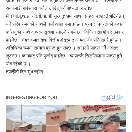
साधनको प्रयोग गर्दा ध्यान दिनुहोला समय मध्यम रहेको छ । प्रेममा एक
अर्कालाई अविश्वास गर्नाले टाढिनु पर्ने बाध्यता आउनेछ ।
मीन (दी,दू,थ,झ,ञ,दे,दो,चा,ची) सुख दुःखमा साथ दिनेहरू प्रशस्तै भेटिनेछन्
भने परिवारजनको साथले नयाँ आशा पलाउनेछ । प्रेम र मित्रताको बन्धन
कसिनुका साथै दाम्पत्य सुखमा रमाउने समय छ। विभिन्न सहयोग र उपहार
पाइनेछ। शेयर बजार तथा वित्तीय क्षेत्रबाट आयआर्जन पनि राम्रै हुनेछ ।
अतिथिका रूपमा सम्मान प्राप्त हुन सक्छ । रमाइलो यात्रा गर्ने अवसर
जुट्नेछ। कामबाट पनि फुर्सद पाइनेछ। व्यापारकै सिलसिलामा यात्रा हुने
योग रहेको छ ।
तपाईँको दिन शुभ रहोस् ।