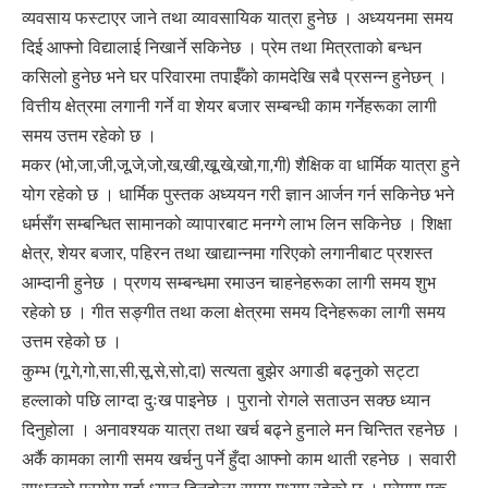
व्यवसाय फस्टाएर जाने तथा व्यावसायिक यात्रा हुनेछ । अध्ययनमा समय
दिई आफ्नो विद्यालाई निखार्ने सकिनेछ । प्रेम तथा मित्रताको बन्धन
कसिलो हुनेछ भने घर परिवारमा तपाईँको कामदेखि सबै प्रसन्न हुनेछन् ।
वित्तीय क्षेत्रमा लगानी गर्ने वा शेयर बजार सम्बन्धी काम गर्नेहरूका लागी
समय उत्तम रहेको छ ।
मकर (भो,जा,जी,जू,जे,जो,ख,खी,खू,खे,खो,गा,गी) शैक्षिक वा धार्मिक यात्रा हुने
योग रहेको छ । धार्मिक पुस्तक अध्ययन गरी ज्ञान आर्जन गर्न सकिनेछ भने
धर्मसँग सम्बन्धित सामानको व्यापारबाट मनग्गे लाभ लिन सकिनेछ । शिक्षा
क्षेत्र, शेयर बजार, पहिरन तथा खाद्यान्नमा गरिएको लगानीबाट प्रशस्त
आम्दानी हुनेछ । प्रणय सम्बन्धमा रमाउन चाहनेहरूका लागी समय शुभ
रहेको छ । गीत सङ्गीत तथा कला क्षेत्रमा समय दिनेहरूका लागी समय
उत्तम रहेको छ ।
कुम्भ (गू,गे,गो,सा,सी,सू,से,सो,दा) सत्यता बुझेर अगाडी बढ्नुको सट्टा
हल्लाको पछि लाग्दा दुःख पाइनेछ । पुरानो रोगले सताउन सक्छ ध्यान
दिनुहोला । अनावश्यक यात्रा तथा खर्च बढ्ने हुनाले मन चिन्तित रहनेछ ।
अर्कै कामका लागी समय खर्चनु पर्ने हुँदा आफ्नो काम थाती रहनेछ । सवारी