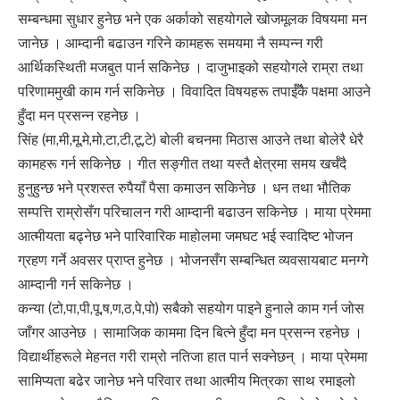
सम्बन्धमा सुधार हुनेछ भने एक अर्काको सहयोगले खोजमूलक विषयमा मन
जानेछ । आम्दानी बढाउन गरिने कामहरू समयमा नै सम्पन्न गरी
आर्थिकस्थिती मजबुत पार्न सकिनेछ । दाजुभाइको सहयोगले राम्रा तथा
परिणाममुखी काम गर्न सकिनेछ । विवादित विषयहरू तपाईँकै पक्षमा आउने
हुँदा मन प्रसन्न रहनेछ ।
सिंह (मा,मी,मू,मे,मो,टा,टी,टू,टे) बोली बचनमा मिठास आउने तथा बोलेरै धेरै
कामहरू गर्न सकिनेछ । गीत सङ्गीत तथा यस्तै क्षेत्रमा समय खर्चँदै
हुनुहुन्छ भने प्रशस्त रुपैयाँ पैसा कमाउन सकिनेछ । धन तथा भौतिक
सम्पत्ति राम्रोसँग परिचालन गरी आम्दानी बढाउन सकिनेछ । माया प्रेममा
आत्मीयता बढ्नेछ भने पारिवारिक माहोलमा जमघट भई स्वादिष्ट भोजन
ग्रहण गर्ने अवसर प्राप्त हुनेछ । भोजनसँग सम्बन्धित व्यवसायबाट मनग्गे
आम्दानी गर्न सकिनेछ ।
कन्या (टो,पा,पी,पू,ष,ण,ठ,पे,पो) सबैको सहयोग पाइने हुनाले काम गर्न जोस
जाँगर आउनेछ । सामाजिक काममा दिन बित्ने हुँदा मन प्रसन्न रहनेछ ।
विद्यार्थीहरूले मेहनत गरी राम्रो नतिजा हात पार्न सक्नेछन् । माया प्रेममा
सामिप्यता बढेर जानेछ भने परिवार तथा आत्मीय मित्रका साथ रमाइलो