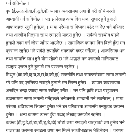
गर्न सकिनेछ ।
वृष (ई,ऊ,ए,ओ,वा,वी,वू,वे,वो) व्यापार व्यवसायमा लगानी गरी सोचेजस्तो
आम्दानी गर्न सकिनेछ । पढाइ लेखाइ अन्य दिन भन्दा सुधार हुने हुनाले
आफन्तहरू खुसी हुनेछन् । माया प्रेममा सामिप्यता बढेर जानेछ भने परिवार
तथा आत्मीय मित्रमा साथ रमाइलो यात्रा हुनेछ । सबैको सहयोग पाइने
हुनाले काम गर्न जोस जाँगर आउनेछ । सामाजिक काममा दिन बित्ने हुँदा मन
प्रसन्न रहनेछ भने सबैले तपाईँको क्षमताको कदर गर्नेछन् । आकस्मिक धन
तथा सम्पत्ति लाभ हुने योग रहेको छ भने आफूले मन पराएको मानिसबाट
उपहार प्राप्त हुने हुनाले मन प्रसन्न रहनेछ ।
मिथुन (का,की,कू,घ,ङ,छ,के,को,हा) राजनीति तथा समाजसेवामा समय लगानी
गरे पनि पद प्रतिष्ठा नपाइने हुनाले मन खिन्न हुनेछ । व्यापार व्यवसायमा
अरुदिन भन्दा ज्यादा समय खर्चिनु पर्नेछ । तर पनि कृषि तथा पशुपालन
व्यवसायमा समय लगानी गर्नेहरूले भनेजस्तो आम्दानी गर्न सक्नेछन् । माया
प्रेममा अविश्वास सिर्जना हुनेछ भने घर परिवारमा आमासँग मनमुटाब उत्पन्न
हुनेछ । अन्य काममा व्यस्त हुँदा पढाइ लेखाइ कमजोर रहनेछ ।
कर्कट (ही,हू,हे,हो,डा,डी,डु,डे,डो) छोटो तथा रमाइलो यात्राको तय हुनेछ भने
यात्राका क्रममा रमाइला तथा मन मिल्ने साथीभाइहरू भेटिनेछन् । प्रणय