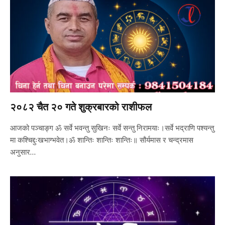
२०८२ चैत २० गते शुक्रबारको राशीफल
आजको पञ्चाङ्ग ॐ सर्वे भवन्तु सुखिनः सर्वे सन्तु निरामयाः।सर्वे भद्राणि पश्यन्तु
मा कश्चिद्दुःखभाग्भवेत।ॐ शान्तिः शान्तिः शान्तिः॥ सौर्यमास र चन्द्रमास
अनुसार…