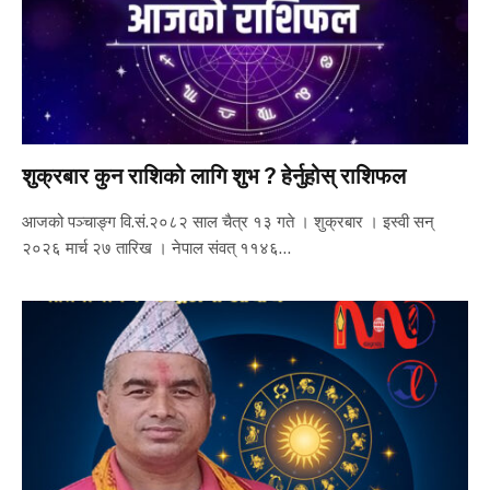
शुक्रबार कुन राशिको लागि शुभ ? हेर्नुहोस् राशिफल
आजको पञ्चाङ्ग वि.सं.२०८२ साल चैत्र १३ गते । शुक्रबार । इस्वी सन्
२०२६ मार्च २७ तारिख । नेपाल संवत् ११४६…