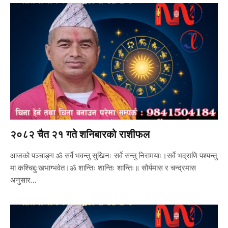
२०८२ चैत २१ गते शनिबारको राशीफल
आजको पञ्चाङ्ग ॐ सर्वे भवन्तु सुखिनः सर्वे सन्तु निरामयाः।सर्वे भद्राणि पश्यन्तु
मा कश्चिद्दुःखभाग्भवेत।ॐ शान्तिः शान्तिः शान्तिः॥ सौर्यमास र चन्द्रमास
अनुसार…