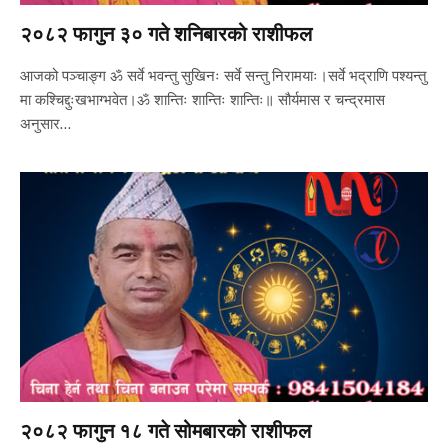
२०८२ फागुन ३० गते शनिबारको राशीफल
आजको पञ्चाङ्ग ॐ सर्वे भवन्तु सुखिनः सर्वे सन्तु निरामयाः।सर्वे भद्राणि पश्यन्तु
मा कश्चिद्दुःखभाग्भवेत।ॐ शान्तिः शान्तिः शान्तिः॥ सौर्यमास र चन्द्रमास
अनुसार…
२०८२ फागुन १८ गते सोमबारको राशीफल