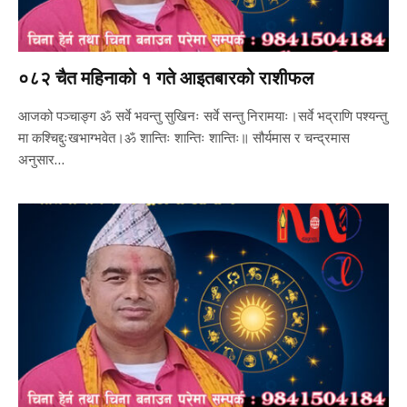
०८२ चैत महिनाको १ गते आइतबारको राशीफल
आजको पञ्चाङ्ग ॐ सर्वे भवन्तु सुखिनः सर्वे सन्तु निरामयाः।सर्वे भद्राणि पश्यन्तु
मा कश्चिद्दुःखभाग्भवेत।ॐ शान्तिः शान्तिः शान्तिः॥ सौर्यमास र चन्द्रमास
अनुसार…