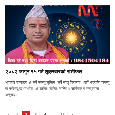
२०८२ फागुन १५ गते शुक्रबारको राशीफल
आजको पञ्चाङ्ग ॐ सर्वे भवन्तु सुखिनः सर्वे सन्तु निरामयाः।सर्वे भद्राणि पश्यन्तु
मा कश्चिद्दुःखभाग्भवेत।ॐ शान्तिः शान्तिः शान्तिः॥ सौर्यमास र चन्द्रमास
अनुसार…
Previous
…
Next
1
2
3
4
15