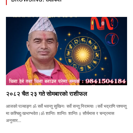
२०८२ चैत २३ गते सोमबारको राशीफल
आजको पञ्चाङ्ग ॐ सर्वे भवन्तु सुखिनः सर्वे सन्तु निरामयाः।सर्वे भद्राणि पश्यन्तु
मा कश्चिद्दुःखभाग्भवेत।ॐ शान्तिः शान्तिः शान्तिः॥ सौर्यमास र चन्द्रमास
अनुसार…