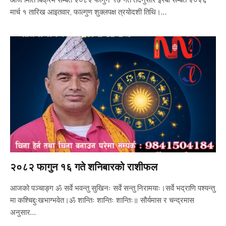
मार्च १ तारिख आइतवार, फाल्गुण शुक्लपक्ष त्रयाेदशी तिथि।…
२०८२ फागुन १६ गते शनिबारको राशीफल
आजको पञ्चाङ्ग ॐ सर्वे भवन्तु सुखिनः सर्वे सन्तु निरामयाः।सर्वे भद्राणि पश्यन्तु
मा कश्चिद्दुःखभाग्भवेत।ॐ शान्तिः शान्तिः शान्तिः॥ सौर्यमास र चन्द्रमास
अनुसार…