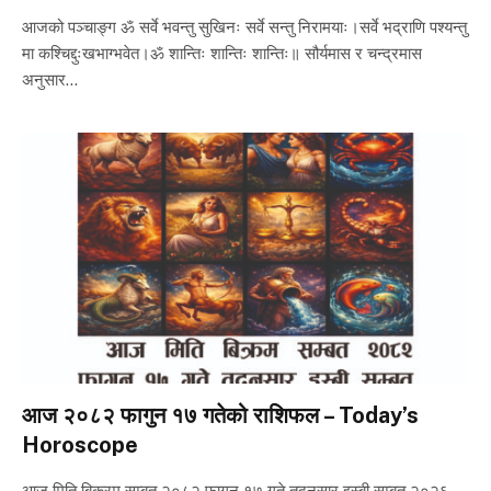
आजको पञ्चाङ्ग ॐ सर्वे भवन्तु सुखिनः सर्वे सन्तु निरामयाः।सर्वे भद्राणि पश्यन्तु
मा कश्चिद्दुःखभाग्भवेत।ॐ शान्तिः शान्तिः शान्तिः॥ सौर्यमास र चन्द्रमास
अनुसार…
आज २०८२ फागुन १७ गतेको राशिफल – Today’s
Horoscope
आज मिति बिक्रम सम्बत २०८२ फागुन १७ गते तदनुसार इस्बी सम्बत २०२६