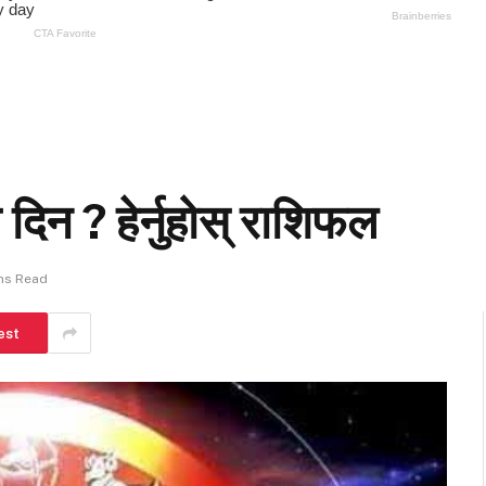
दिन ? हेर्नुहोस् राशिफल
ns Read
est