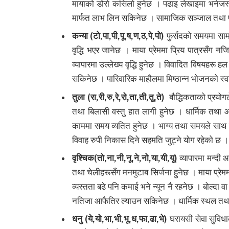
मायाको डोरो कसिलो हुनेछ । पढाइ लेखाइमा भनेजस्
मार्फत लाभ लिन सकिनेछ । सामाजिक सञ्जाल तथा 
कन्या (टो,पा,पी,पू,ष,ण,ठ,पे,पो)
फुर्सदको समयमा सामा
वृद्धि भएर जानेछ । माया प्रेममा प्रिय पात्रसँग नज
व्यापारमा उल्लेख्य वृद्धि हुनेछ । विवादित विषयहरू ह
सकिनेछ । पारिवारिक माहौलमा मिष्ठान्न भोजनको स्व
तुला (रा,री,रु,रे,रो,ता,ती,तू,ते)
बौद्धिकताको प्रयोग
तथा बिलासी वस्तु हात लागी हुनेछ । धार्मिक तथा आध्य
काममा समय व्यतित हुनेछ । भाग्य तथा समयले साथ दि
विवाह रुपी निकास दिने सहमति जुट्ने योग रहेको छ ।
वृश्चिक(तो,ना,नी,नू,ने,नो,या,यी,यू)
व्यापारमा मन्दी
तथा चेलीहरूसँग मनमुटाब सिर्जना हुनेछ । माया प्रेम
व्यस्तता बढे पनि कमाई भने न्यून नै रहनेछ । बोल्दा
नतिजा आफैतिर ल्याउन सकिनेछ । धार्मिक स्थल तथा 
धनु (ये,यो,भा,भी,भू,ध,फा,ढा,भे)
घरायसी सेवा सुवि