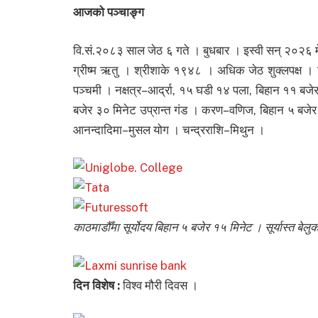
आजको पञ्चाङ्ग
वि.सं.२०८३ साल जेठ ६ गते । बुधबार । इस्वी सन् २०२६ म
ग्रीष्म ऋतु । श्रीशाके १९४८ । अधिक जेठ शुक्लपक्ष । त
पञ्चमी । नक्षत्र–आर्द्रा, १५ घडी १४ पला, बिहान ११ बजेर
बजेर ३० मिनेट उप्रान्त गंड । करण–वणिज, बिहान ५ बजेर ३
आनन्दादिमा–मुसल योग । चन्द्रराशि–मिथुन ।
काठमाडौँमा सूर्योदय बिहान ५ बजेर १५ मिनेट । सूर्यास्त 
दिन विशेष :
विश्व मौरी दिवस ।