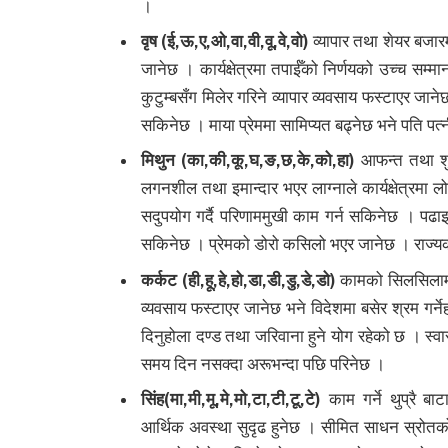
।
वृष (ई,ऊ,ए,ओ,वा,वी,वू,वे,वो)
व्यापार तथा शेयर बजारम
जानेछ । कार्यक्षेत्रमा तपाईँको निर्णयको उच्च सम्म
कुटुम्बसँग मिलेर गरिने व्यापार व्यवसाय फस्टाएर जानेछ
सकिनेछ । माया प्रेममा सामिप्यत बढ्नेछ भने पति प
मिथुन (का,की,कू,घ,ङ,छ,के,को,हा)
आफन्त तथा शुभ
लगनशील तथा इमान्दार भएर लाग्नाले कार्यक्षेत्र
सदुपयोग गर्दै परिणाममुखी काम गर्न सकिनेछ । पढाइ
सकिनेछ । प्रेमको डोरो कसिलो भएर जानेछ । राज्यक
कर्कट (ही,हू,हे,हो,डा,डी,डु,डे,डो)
कामको सिलसिलामा ल
व्यवसाय फस्टाएर जानेछ भने विदेशमा बसेर श्रम गर
दिनुहोला दण्ड तथा जरिवाना हुने योग रहेको छ । स्
समय दिन नसक्दा अरूभन्दा पछि परिनेछ ।
सिंह(मा,मी,मू,मे,मो,टा,टी,टू,टे)
काम गर्ने थुप्रै बा
आर्थिक अवस्था सुदृढ हुनेछ । सीमित साधन स्रोतक