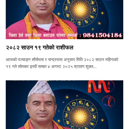
२०८२ साउन १९ गतेको राशीफल
आजको पञ्चाङ्ग सौर्यमास र चन्द्रमास अनुसार मिति २०८२ साउन महिनाको
१९ गते सोमबार इस्वी सम्बत ४ अगस्ट २०२५ श्रावण शुक्ल…