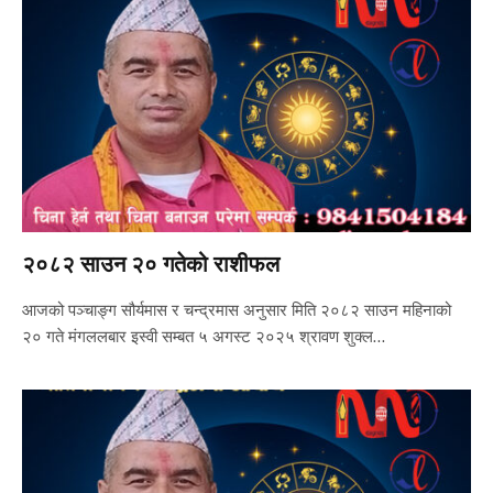
२०८२ साउन २० गतेको राशीफल
आजको पञ्चाङ्ग सौर्यमास र चन्द्रमास अनुसार मिति २०८२ साउन महिनाको
२० गते मंगललबार इस्वी सम्बत ५ अगस्ट २०२५ श्रावण शुक्ल…