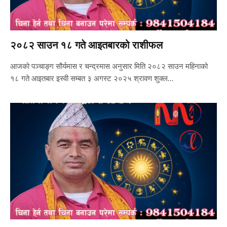
२०८२ साउन १८ गते आइतबारको राशीफल
आजको पञ्चाङ्ग सौर्यमास र चन्द्रमास अनुसार मिति २०८२ साउन महिनाको
१८ गते आइतबार इस्वी सम्बत ३ अगस्ट २०२५ श्रावण शुक्ल…