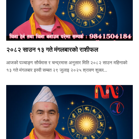
२०८२ साउन १३ गते मंगलबारको राशीफल
आजको पञ्चाङ्ग सौर्यमास र चन्द्रमास अनुसार मिति २०८२ साउन महिनाको
१३ गते मंगलबार इस्वी सम्बत २९ जुलाइ २०२५ श्रावण शुक्ल…