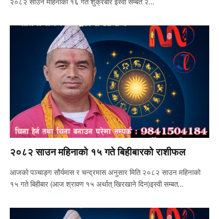
२०८२ साउन महिनाको १६ गते शुक्रबार इस्वी सम्बत २…
२०८२ साउन महिनाको १५ गते बिहीबारको राशीफल
आजको पञ्चाङ्ग सौर्यमास र चन्द्रमास अनुसार मिति २०८२ साउन महिनाको
१५ गते बिहीबार (आज श्रावण १५ अर्थात् खिरखाने दिन)इस्वी सम्बत…