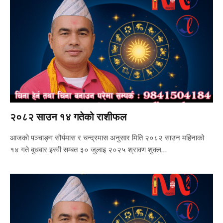
२०८२ साउन १४ गतेको राशीफल
आजको पञ्चाङ्ग सौर्यमास र चन्द्रमास अनुसार मिति २०८२ साउन महिनाको
१४ गते बुधबार इस्वी सम्बत ३० जुलाइ २०२५ श्रावण शुक्ल…