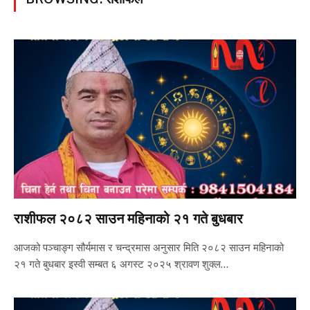
राशीफल २०८२ साउन महिनाको २१ गते बुधबार
आजको पञ्चाङ्ग सौर्यमास र चन्द्रमास अनुसार मिति २०८२ साउन महिनाको
२१ गते बुधबार इस्वी सम्बत ६ अगस्ट २०२५ श्रावण शुक्ल…