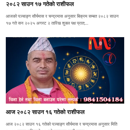
२०८२ साउन १७ गतेकाे राशीफल
आजको पञ्चाङ्ग सौर्यमास र चन्द्रमास अनुसार बिक्रम सम्बत २०८२ साउन
१७ गते सन २०२५ अगस्ट २ तारिख शुक्ल पक्ष प्रात;…
आज २०८२ साउन १६ गतेको राशीफल
आज २०८२ साउन १६ गतेको पञ्चाङ्ग सौर्यमास र चन्द्रमास अनुसार मिति