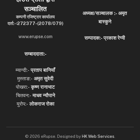
सञ्चालित
अध्यक्ष/सञ्चालक :- अमृत
कम्पनी रजिष्ट्रार कार्यालय
बास्कुने
दर्ता:-ः272377-(2078/079)
www.erupse.com
सम्पादक:- प्रकाश रेग्मी
सम्बाददाता:-
म्याग्दी:-
प्रताप बानियाँ
मुस्ताङ:-
अमृत
सुवेदी
पोखरा:-
कृष्ण रानाभाट
चितवन:-
माधव न्यौपाने
युरोप:-
लोकराज रोका
© 2026 eRupse. Designed by
HK Web Services
.