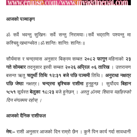
आजको पञ्चाङ्ग
ॐ सर्वे भवन्तु सुखिनः सर्वे सन्तु निरामयाः।सर्वे भद्राणि पश्यन्तु मा
कश्चिद्दुःखभाग्भवेत।ॐ शान्तिः शान्तिः शान्तिः॥
सौर्यमास र चन्द्रमास अनुसार बिक्रम सम्बत
२०८२ फागुन
महिनाको
२३
गते सोमबार
तदनुसार इस्वी सम्बत
२०२६ अप्रिल ०६ तारिख
। उत्तरायण
बसन्त ऋतु
चतुर्थी तिथि १२:३१ बजे पछि पञ्चमी
तिथि।
अनुराधा नक्षत्र
पछि जेष्ठा
नक्षत्र।
चन्द्रमा बृश्चिक राशीमा
हुनुहुन्छ । सुर्योदय
बिहान
५:५१
सूर्यस्त
बेलुका १८:२३
बजे हुनेछन् ।
अस्तु ॐनम: शिवाय यहाँहरुको
दिन मंगलमय रहोस् ।
आजको दैनिक राशीफल
मेष:
–
राशी अनुसार आजको दिन राम्रो छैन । कुनै पिन कार्य गर्दा सावधानी