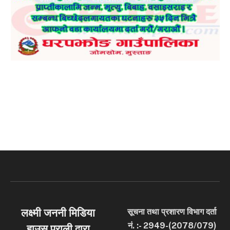
लक्ष्मी जननी मिडिया
सूचना तथा प्रशारण विभाग दर्ता
नं. :- 2949-(2078/079)
हाउस प्राली द्वारा