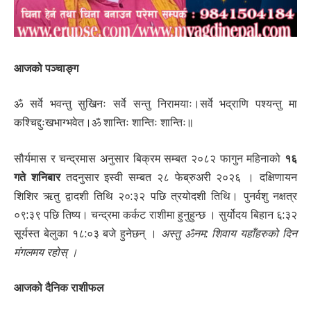
आजको पञ्चाङ्ग
ॐ सर्वे भवन्तु सुखिनः सर्वे सन्तु निरामयाः।सर्वे भद्राणि पश्यन्तु मा
कश्चिद्दुःखभाग्भवेत।ॐ शान्तिः शान्तिः शान्तिः॥
सौर्यमास र चन्द्रमास अनुसार बिक्रम सम्बत २०८२ फागुन महिनाको
१६
गते शनिबार
तदनुसार इस्वी सम्बत २८ फेब्रुअरी २०२६ । दक्षिणायन
शिशिर ऋतु द्वादशी तिथि २०:३२ पछि त्रयोदशी तिथि। पुनर्वशु नक्षत्र
०९:३९ पछि तिष्य। चन्द्रमा कर्कट राशीमा हुनुहुन्छ । सुर्योदय बिहान ६:३२
सूर्यस्त बेलुका १८:०३ बजे हुनेछन् ।
अस्तु ॐनम: शिवाय यहाँहरुको दिन
मंगलमय रहोस् ।
आजको दैनिक राशीफल