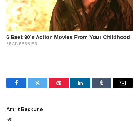
Facebook
Twitter
Pinterest
LinkedIn
Tumblr
Email
Amrit Baskune
Website