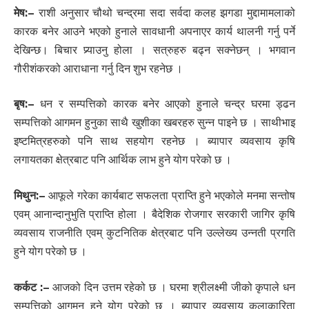
मेष:
–
राशी अनुसार चौथो चन्द्रमा सदा सर्वदा कलह झगडा मुद्दामामलाको
कारक बनेर आउने भएको हुनाले सावधानी अपनाएर कार्य थालनी गर्नु पर्ने
देखिन्छ। बिचार प्र्याउनु होला । सत्रुहरु बढ्न सक्नेछन् । भगवान
गौरीशंकरको आराधाना गर्नु दिन शुभ रहनेछ ।
बृष:
–
धन र सम्पत्तिको कारक बनेर आएको हुनाले चन्द्र घरमा ड्ढन
सम्पत्तिको आगमन हुनुका साथै खुशीका खबरहरु सुन्न पाइने छ । साथीभाइ
इष्टमित्रहरुको पनि साथ सहयोग रहनेछ । ब्यापार व्यवसाय कृषि
लगायतका क्षेत्रबाट पनि आर्थिक लाभ हुने योग परेको छ ।
मिथुन:
–
आफूले गरेका कार्यबाट सफलता प्राप्ति हुने भएकोले मनमा सन्तोष
एवम् आनान्दानुभुति प्राप्ति होला । बैदेशिक रोजगार सरकारी जागिर कृषि
व्यवसाय राजनीति एवम् कुटनितिक क्षेत्रबाट पनि उल्लेख्य उन्नती प्रगति
हुने योग परेको छ ।
कर्कट :
–
आजको दिन उत्तम रहेको छ । घरमा श्रीलक्ष्मी जीको कृपाले धन
सम्पत्तिको आगमन हुने योग परेको छ । ब्यापार व्यवसाय कलाकारिता