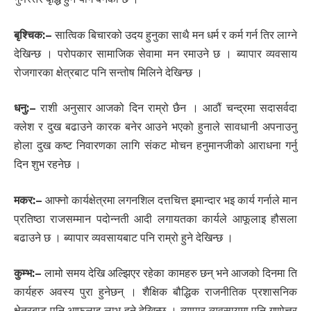
बृश्चिक:
–
सात्विक बिचारको उदय हुनुका साथै मन धर्म र कर्म गर्न तिर लाग्ने
देखिन्छ । परोपकार सामाजिक सेवामा मन रमाउने छ । ब्यापार व्यवसाय
रोजगारका क्षेत्रबाट पनि सन्तोष मिलिने देखिन्छ ।
धनु:
–
राशी अनुसार आजको दिन राम्रो छैन । आठौं चन्द्रमा सदासर्वदा
क्लेश र दुख बढाउने कारक बनेर आउने भएको हुनाले सावधानी अपनाउनु
होला दुख कष्ट निवारणका लागि संकट मोचन हनुमानजीको आराधना गर्नु
दिन शुभ रहनेछ ।
मकर:
–
आफ्नो कार्यक्षेत्रमा लगनशिल दत्तचित्त इमान्दार भइ कार्य गर्नाले मान
प्रतिष्ठा राजसम्मान पदोन्नती आदी लगायतका कार्यले आफूलाइ हौसला
बढाउने छ । ब्यापार व्यवसायबाट पनि राम्रो हुने देखिन्छ ।
कुम्भ:
–
लामो समय देखि अल्झिएर रहेका कामहरु छन् भने आजको दिनमा ति
कार्यहरु अवस्य पुरा हुनेछन् । शैक्षिक बौद्धिक राजनीतिक प्रशासनिक
क्षेत्रबाट पनि आफूलाइ लाभ हुने देखिन्छ । व्यापार व्यवसायमा पनि गुणोत्तर