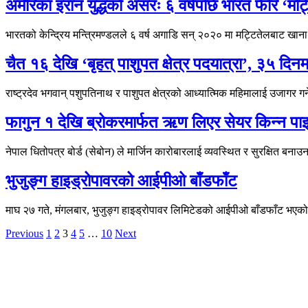
अमेरिका इरान युद्धको असरः ६ वर्षपछि भारत फेरि ‘मट्ट
भारतको केन्द्रिय मन्त्रिमण्डलले ६ वर्ष अगाडि सन् २०२० मा मट्टितेलबाट खाना
चैत १६ देखि ‘बृहत् पाशुपत क्षेत्र पदयात्रा’, ३५ दिन
राष्ट्रदेव भगवान् पशुपतिनाथ र पाशुपत क्षेत्रको आध्यात्मिक महिमालाई उजागर गर्
फागुन १ देखि ब्रोकरमार्फत ऋण लिएर सेयर किन्न पाइ
नेपाल धितोपत्र बोर्ड (सेबोन) ले मार्जिन कारोबारलाई व्यवस्थित र सुरक्षित 
भुजुङ्ग हाइड्रोपावरको आईपीओ बाँडफाँट
माघ २७ गते, मंगलबार, भुजुङ्ग हाइड्रोपावर लिमिटेडको आईपीओ बाँडफाँट भएक
Previous
1
2
3
4
5
…
10
Next