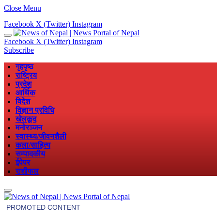
Close Menu
Facebook
X (Twitter)
Instagram
Facebook
X (Twitter)
Instagram
Subscribe
गृहपृष्ठ
राष्ट्रिय
प्रदेश
आर्थिक
विदेश
विज्ञान प्रविधि
खेलकूद
मनोरञ्जन
स्वास्थ्य/जीवनशैली
कला/साहित्य
सम्पादकीय
ईपेपर
राशीफल