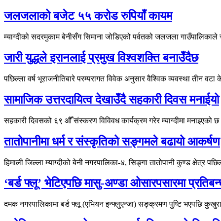
जलजलाको बजेट ५५ करोड रुपियाँ कायम
म्याग्दीको सदरमुकाम बेनीसँग सिमाना जोडिएको पर्वतको जलजला गाउँपालिकाले
जारी युद्धले इरानलाई प्रमुख विश्वशक्ति बनाउँदैछ
पछिल्ला वर्ष भूराजनीतिबारे परम्परागत विवेक अनुसार वैश्विक व्यवस्था तीन वटा क
सामाजिक उत्तरदायित्व देखाउँदै सहकारी दिवस मनाईयो
सहकारी दिवसको ६९ औँ संस्करण विविवध कार्यक्रम गरेर म्याग्दीमा मनाइएक
तातोपानीमा धर्म र संस्कृतिको सङ्गमले बढायो आकर्षण
हिमाली जिल्ला म्याग्दीको बेनी नगरपालिका-४, सिङ्गा तातोपानी कुण्ड क्षेत्र
‘बर्ड फ्लू’ भेटिएपछि मासु-अण्डा ओसारपसारमा प्रतिबन
दमक नगरपालिकामा बर्ड फ्लू (एभियन इन्फ्लुएन्जा) सङ्क्रमण पुष्टि भएपछि कु