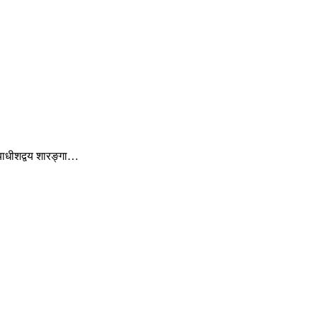
ायाधीशद्वय शारङ्गा…