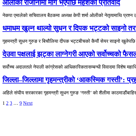
ओलीको राजीनामा माग भएपछि महेशको प्रतिवाद
नेकपा एमालेको सचिवालय बैठकमा अध्यक्ष केपी शर्मा ओलीको नेतृत्वमाथि प्रश्न 
धमाधम खुल्न थाल्यो सुधन र दिपक भट्टको साइनो तर
गृहमन्त्री सुधन गुरुङ र बिचौलिया दीपक भट्टबीचको कैयौं सेयर साइनो खुलेपछि उनी
देउवा पक्षलाई झट्का लाग्नेगरी आएको सर्वोच्चको फैसल
सर्वोच्च अदालतले नेपाली कांग्रेसको आधिकारिकतासम्बन्धी विवादमा विशेष महा
जिल्ला–जिल्लामा गृहमन्त्रीको ‘आकस्मिक गस्ती’: प
अहिले संघीय सरकारका गृहमन्त्री सुधन गुरुङ ‘गस्ती’ को शैलीमा काठमाडौंबाहि
1
2
3
…
9
Next