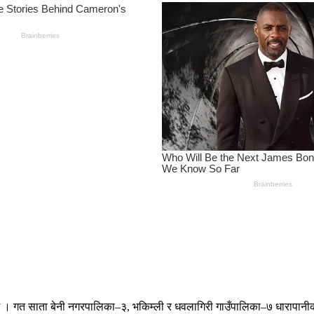
गरेको छ । गत साता बेनी नगरपालिका–३, भकिम्ली र धवलागिरी गाउँपालिका–७ धारापा