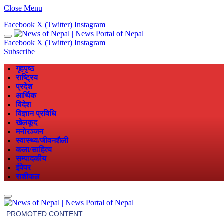
Close Menu
Facebook
X (Twitter)
Instagram
Facebook
X (Twitter)
Instagram
Subscribe
गृहपृष्ठ
राष्ट्रिय
प्रदेश
आर्थिक
विदेश
विज्ञान प्रविधि
खेलकूद
मनोरञ्जन
स्वास्थ्य/जीवनशैली
कला/साहित्य
सम्पादकीय
ईपेपर
राशीफल