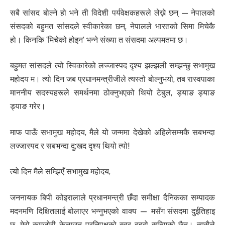
सबै सांसद बोल्ने हो भने ती विदेशी पर्यवेक्षकहरूले लेख्ने छन् — नेपालको
संसदको बहुमत सांसदले स्वीकारेका छन्, नेपालले भारतको सिमा मिचेकै
हो। किनकि ‘मिचेको होइन’ भन्ने संख्या त संसदमा अल्पमतमा छ।
बहुमत सांसदले त्यो स्विकारेको लज्जास्पद दृश्य झल्झली सम्झन्छु सभामुख
महोदय म। त्यो दिन जब प्रधानमन्त्रीजीले त्यस्तो बोल्नुभयो, तब रास्वपाका
माननीय सदस्यहरूले समर्थनमा ठोक्नुभएको थियो टेबुल, ड्याङ ड्याङ
ड्याङ गरेर।
माफ पाऊँ सभामुख महोदय, मैले यो जन्ममा देखेको अहिलेसम्मकै सबभन्दा
लज्जास्पद र सबभन्दा दु:खद दृश्य थियो त्यो!
त्यो दिन मैले सम्झिएँ सभामुख महोदय,
जननायक बिपी कोइरालाले प्रधानमन्त्री छँदा समीक्षा दैनिकका सम्पादक
मदनमणि दिक्षितलाई बोलाएर भन्नुभएको वाक्य — मसँग संसदमा दुईतिहाइ
छ, मेरो कमजोरी केलाउन प्रतिपक्षको स्वर दह्रो सुनिएको छैन। त्यसैले