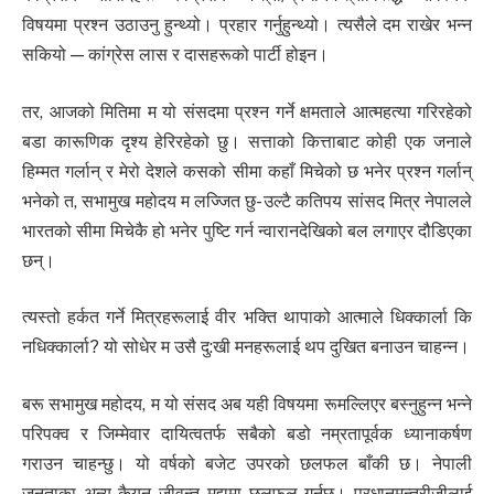
विषयमा प्रश्न उठाउनु हुन्थ्यो। प्रहार गर्नुहुन्थ्यो। त्यसैले दम राखेर भन्न
सकियो — कांग्रेस लास र दासहरूको पार्टी होइन।
तर, आजको मितिमा म यो संसदमा प्रश्न गर्ने क्षमताले आत्महत्या गरिरहेको
बडा कारूणिक दृश्य हेरिरहेको छु। सत्ताको कित्ताबाट कोही एक जनाले
हिम्मत गर्लान् र मेरो देशले कसको सीमा कहाँ मिचेको छ भनेर प्रश्न गर्लान्
भनेको त, सभामुख महोदय म लज्जित छु- उल्टै कतिपय सांसद मित्र नेपालले
भारतको सीमा मिचेकै हो भनेर पुष्टि गर्न न्वारानदेखिको बल लगाएर दौडिएका
छन्।
त्यस्तो हर्कत गर्ने मित्रहरूलाई वीर भक्ति थापाको आत्माले धिक्कार्ला कि
नधिक्कार्ला? यो सोधेर म उसै दु:खी मनहरूलाई थप दुखित बनाउन चाहन्न।
बरू सभामुख महोदय, म यो संसद अब यही विषयमा रूमल्लिएर बस्नुहुन्न भन्ने
परिपक्व र जिम्मेवार दायित्वतर्फ सबैको बडो नम्रतापूर्वक ध्यानाकर्षण
गराउन चाहन्छु। यो वर्षको बजेट उपरको छलफल बाँकी छ। नेपाली
जनताका अन्य कैयन जीवन्त मुद्दामा छलफल गर्नुछ। प्रधानमन्त्रीजीलाई