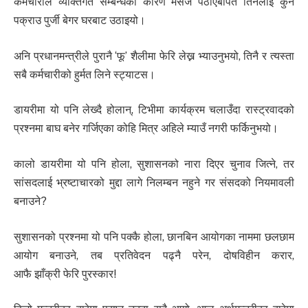
कर्मचारीले व्यक्तिगत सम्बन्धका कारण मेसेज पठाएबापत तिनलाई कुनै
पक्राउ पुर्जी बेगर घरबाट उठाइयो।
अनि प्रधानमन्त्रीले पुरानै ‘फू’ शैलीमा फेरि लेख्न भ्याउनुभयो, तिनै र त्यस्ता
सबै कर्मचारीको हुर्मत लिने स्ट्याटस।
डायरीमा यो पनि लेख्दै होलान्, टिभीमा कार्यक्रम चलाउँदा रास्ट्रवादको
प्रश्नमा बाघ बनेर गर्जिएका कोहि मित्र अहिले म्याउँ नगरी फर्किनुभयो।
कालो डायरीमा यो पनि होला, सुशासनको नारा दिएर चुनाव जित्ने, तर
सांसदलाई भ्रष्टाचारको मुद्दा लागे निलम्बन नहुने गर संसदको नियमावली
बनाउने?
सुशासनको प्रश्नमा यो पनि पक्कै होला, छानबिन आयोगका नाममा छलछाम
आयोग बनाउने, तब प्रतिवेदन पढ्नै परेन, दोषविहीन करार,
आफै झाँक्री फेरि पुरस्कार!