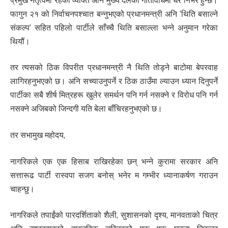
प्रमुख नेतृत्वमा रहेको व्यक्ति अनि मुख्य दलको गतिविधिमा धेरै निर्भर हुन्छ।
फागुन २१ को निर्वाचनपश्चात बन्नुभएको प्रधानमन्त्री अनि ‘थिति बसाल्ने
संकल्प’ सहित पहिलो पार्टीले साँच्चै थिति बसाल्ला भन्ने अनुमान गरेका
थियौं।
तर त्यसको ठिक विपरीत प्रधानमन्त्री नै थिति तोड्ने बाटोमा बेपरवाह
लागिरहनुभएको छ। अनि सच्याउनुपर्ने र ठिक ठाउँमा ल्याउन ध्यान दिनुपर्ने
पार्टीका सबै शीर्ष मित्रहरू खुलेर समर्थन पनि गर्न नसक्ने र विरोध पनि गर्न
नसक्ने अजिबको जिन्दगी यति बेला बाँचिरहनुभएको छ।
तर सभामुख महोदय,
नागरिकले एक एक हिसाब राखिरहेका छन् भन्ने कुरामा सरकार अनि
सत्तारूढ पार्टी रास्वपा सजग बनोस् भनेर म गम्भीर ध्यानाकर्षण गराउन
चाहन्छु।
नागरिकले तपाईंको पारदर्शिताको शैली, सुशासनको दृश्य, मानवताको चित्र