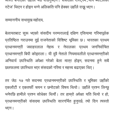
ध्वस्त बनाएको उहाँले भेउ पाउनुभएन। संसदको रोस्ट्रम ‘र्‍याप ब्याटलको
स्टेज’ थिएन र होइन भन्ने अलिकति पनि हेक्का उहाँले राख्नु भएन।
सम्माननीय सभामुख महोदय,
बेलायतबाट सुरू भएको संसदीय परम्परालाई दक्षिण एसियामा गरिमापूर्वक
प्रतिष्ठित गराउनमा दुई राजनेताको विशिष्ट भूमिका छ। भारतका प्रथम
प्रधानमन्त्री जवाहरलाल नेहरू र नेपालका प्रथम जननिर्वाचित
प्रधानमन्त्री बिपी कोइराला। यी दुवै नेताले नियमावलीले प्रधानमन्त्रीको
अनिवार्य उपस्थिति अपेक्षा गरेको बेला मात्र होइन, सदनमा हुने सबै
छलफलमा उपस्थित भएर संसदको गरिमा र महत्त्व बढाएका थिए।
तर जेठ १७ गते सदनमा प्रधानमन्त्रीको उपस्थिति र भूमिका उहाँको
एकलौटी र एकतर्फी चयन र छनोटको विषय थियो। उहाँले प्रश्न लिन्छु
भनेपछि हामीले प्रश्न सोधेका थियौं। तर हाम्रो अपेक्षा यति थियो र हो,
प्रधानमन्त्रीको संसदमा उपस्थिति सारगर्भित हुनुपर्छ, त्यो दिन त्यस्तो
भएन।