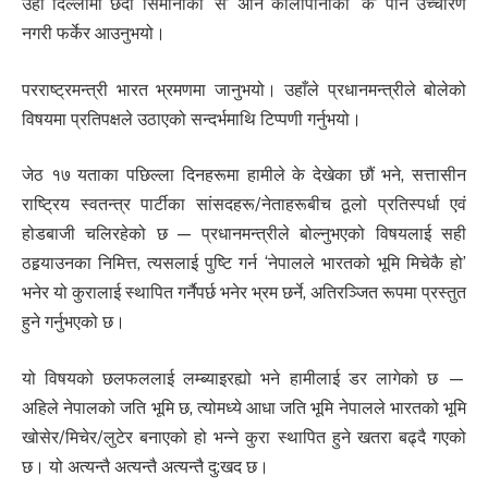
उहाँ दिल्लीमा छँदा सिमानाको ‘स’ अनि कालापानीको ‘क’ पनि उच्चारण
नगरी फर्केर आउनुभयो।
परराष्ट्रमन्त्री भारत भ्रमणमा जानुभयो। उहाँले प्रधानमन्त्रीले बोलेको
विषयमा प्रतिपक्षले उठाएको सन्दर्भमाथि टिप्पणी गर्नुभयो।
जेठ १७ यताका पछिल्ला दिनहरूमा हामीले के देखेका छौं भने, सत्तासीन
राष्ट्रिय स्वतन्त्र पार्टीका सांसदहरू/नेताहरूबीच ठूलो प्रतिस्पर्धा एवं
होडबाजी चलिरहेको छ — प्रधानमन्त्रीले बोल्नुभएको विषयलाई सही
ठहर्‍याउनका निमित्त, त्यसलाई पुष्टि गर्न ‘नेपालले भारतको भूमि मिचेकै हो’
भनेर यो कुरालाई स्थापित गर्नैपर्छ भनेर भ्रम छर्ने, अतिरञ्जित रूपमा प्रस्तुत
हुने गर्नुभएको छ।
यो विषयको छलफललाई लम्ब्याइरह्यो भने हामीलाई डर लागेको छ —
अहिले नेपालको जति भूमि छ, त्योमध्ये आधा जति भूमि नेपालले भारतको भूमि
खोसेर/मिचेर/लुटेर बनाएको हो भन्ने कुरा स्थापित हुने खतरा बढ्दै गएको
छ। यो अत्यन्तै अत्यन्तै अत्यन्तै दु:खद छ।