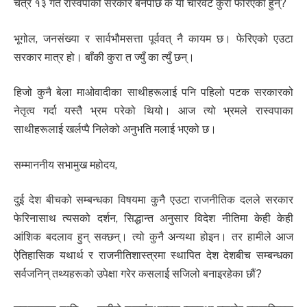
चैत्र १३ गते रास्वपाको सरकार बनेपछि के यी चारवटै कुरा फेरिएका हुन्?
भूगोल, जनसंख्या र सार्वभौमसत्ता पूर्ववत् नै कायम छ। फेरिएको एउटा
सरकार मात्र हो। बाँकी कुरा त ज्युँ का त्युँ छन्।
हिजो कुनै बेला माओवादीका साथीहरूलाई पनि पहिलो पटक सरकारको
नेतृत्व गर्दा यस्तै भ्रम परेको थियो। आज त्यो भ्रमले रास्वपाका
साथीहरूलाई खर्लप्पै निलेको अनुभति मलाई भएको छ।
सम्माननीय सभामुख महोदय,
दुई देश बीचको सम्बन्धका विषयमा कुनै एउटा राजनीतिक दलले सरकार
फेरिनासाथ त्यसको दर्शन, सिद्धान्त अनुसार विदेश नीतिमा केही केही
आंशिक बदलाव हुन् सक्छन्। त्यो कुनै अन्यथा होइन। तर हामीले आज
ऐतिहासिक यथार्थ र राजनीतिशास्त्रमा स्थापित देश देशबीच सम्बन्धका
सर्वजनिन् तथ्यहरूको उपेक्षा गरेर कसलाई सजिलो बनाइरहेका छौं?