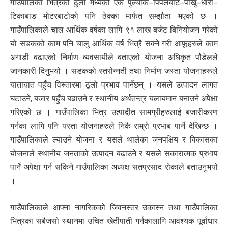
गाउँपालिका भित्रको ठुलो मध्येको एक पुल्चोक–पिपलबोट–पाँखु–धारा–
टिकाबाङ मोटरबाटोको पनि ठेक्का मार्फत सम्झौता भएको छ ।
गाउँपालिकाले चाल आर्थिक वर्षका लागि ९१ लाख बजेट बिनियोजन गरेको
यो सडकको काम पनि चालु आर्थिक वर्ष भित्रै सक्ने गरी आफूहरुले काम
अगाडी बढाएको निर्माण व्यवसायीले बताएको योजना अधिकृत पौडेलले
जानकारी दिनुभयो । सडकको स्तरोन्नती तथा निर्माण जस्ता योजनाहरूले
यातायात पहुँच विस्तारमा ठूलो प्रभाव पार्नेछन् । यसले उत्पादन लागत
घटाउने, बजार पहुँच बढाउने र स्थानीय अर्थतन्त्र चलायमान बनाउने अपेक्षा
गरिएको छ । गाउँपालिका भित्र उत्पादीत सामग्रीहरुलाई बजारीकरण
गर्नका लागि पनि यस्ता योजनाहरुले निकै राम्रो प्रभाब पार्ने देखिन्छ ।
गाउँपालिकाले ल्याउने योजना र यसले थालेका जनपक्षिय र विकासका
योजनाले स्थानीय जनताको उत्पादन बढाउने र यसले सकारात्मक प्रभाप
पार्ने अपेक्षा गर्न सकिने गाउँपालिका अध्यक्ष सतप्रसाद रोकाले बताउनुभयो
।
गाउँपालिकाले आफ्ना नागरिकको जिवनस्तर उकास्न तथा गाउँपालिका
भित्रका सबैजसो स्थानमा उचित खेतीपाती गर्नकालागि आवश्यक पूर्वाधार