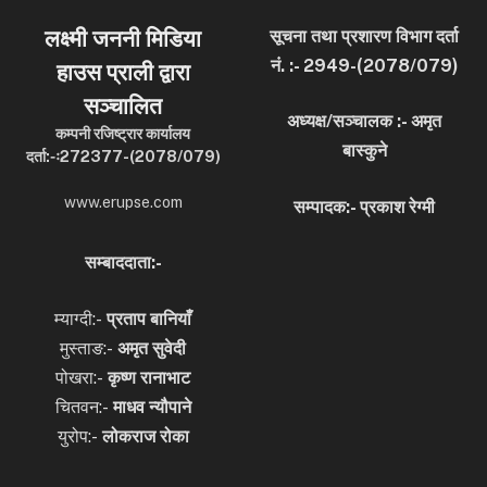
लक्ष्मी जननी मिडिया
सूचना तथा प्रशारण विभाग दर्ता
नं. :- 2949-(2078/079)
हाउस प्राली द्वारा
सञ्चालित
अध्यक्ष/सञ्चालक :- अमृत
कम्पनी रजिष्ट्रार कार्यालय
बास्कुने
दर्ता:-ः272377-(2078/079)
www.erupse.com
सम्पादक:- प्रकाश रेग्मी
सम्बाददाता:-
म्याग्दी:-
प्रताप बानियाँ
मुस्ताङ:-
अमृत
सुवेदी
पोखरा:-
कृष्ण रानाभाट
चितवन:-
माधव न्यौपाने
युरोप:-
लोकराज रोका