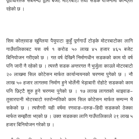
पूर्वाधारतर्फ सबैभन्दा ठूलो बजेट मोटरबाटो तथा सडक योजनामा केन्द्रित
रहेको छ ।
सिम कोत्रवाङ खुम्लिया पैयुपाटा कुहुँ पूर्णगाउँ टोड्के मोटरबाटोका लागि
गाउँपालिकाबट यस वर्ष १ करोड ५० लाख ४५ हजार ४६५ बजेट
बिनियोजन गरीएको छ । गत वर्ष देखिनै निर्माणधीन सडकको काम यो वर्ष
पनि जारी नै रहेको छ । त्यस्तै सडक अन्तरगत नै भुर्जुला काउले मोटरबाटो
२० लाखमा सिल कोटेसन मार्फत कार्यान्वयनको चरणमा पुगेको छ । नौ
लाख ५० हजार लागतमा निर्माण हुने भोर्लेनी भेड़ाबारी रोहोटे सडकको काम
पनि छिट्टै शुरु हुने चरणमा पुगेको छ । १७ लााख लागतको थाइवाङ–
तुसारपानी मोटरबाटो स्तरोन्नतिको काम सिल कोटेसन मार्फत सम्पन्न भै
सकेको छ । त्यसैगरी यही वर्षमा रणवाङ–दरुङ–हिदी सडकको ठेक्का
मार्फत सम्झौता भएको छ । उक्त सडकका लागि गाउँपालिकाले २९ लाख ५
हजार बिनियोजन गरेको छ ।