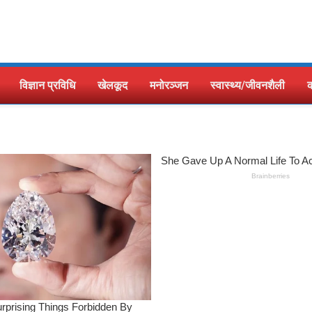
विज्ञान प्रविधि
खेलकूद
मनोरञ्जन
स्वास्थ्य/जीवनशैली
क