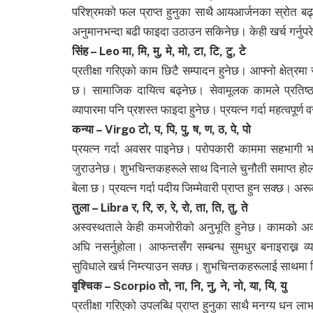
परिश्रमको फल प्राप्त हुनुका साथै आयआर्जनका स्रोत बढ्न
अनुमानभन्दा बढी फाइदा उठाउन सकिनेछ। केही खर्च गर्नुपर
सिंह – Leo मा, मि, मु, मे, मो, टा, टि, टु, टे
प्रतीक्षा गरिएको काम छिटै सम्पादन हुनेछ। आफ्नो क्षेत्रम
छ। सामाजिक दायित्व बढ्नेछ। सेवामूलक कामले प्रतिष्ठा 
व्यापारमा पनि प्रशस्त फाइदा हुनेछ। प्रयत्न गर्दा महत्वपूर
कन्या – Virgo टो, प, पि, पु, ष, ण, ठ, पे, पो
प्रयत्न गर्दा अवसर पाइनेछ। परोपकारी काममा सहभागी भइन
जुराउनेछ। शुभचिन्तकहरूले साथ दिनाले चुनौती समाप्त ह
बेला छ। प्रयत्न गर्दा पदीय जिम्मेवारी प्राप्त हुन सक्छ। 
तुला – Libra र, रि, रु, रे, रो, ता, ति, तु, ते
अस्वस्थताले केही कमजोरीको अनुभूति हुनेछ। कामको अव
अघि नसर्नुहाेला। आफन्तसँग सम्बन्ध सुमधुर बनाइराख्न व
सुविधाले खर्च निम्त्याउन सक्छ। शुभचिन्तकहरूलाई साथमा 
वृश्चिक – Scorpio तो, ना, नि, नु, ने, नो, या, यि, यु
प्रतीक्षा गरिएको उपलब्धि प्राप्त हुनुका साथै मनग्य धन ल