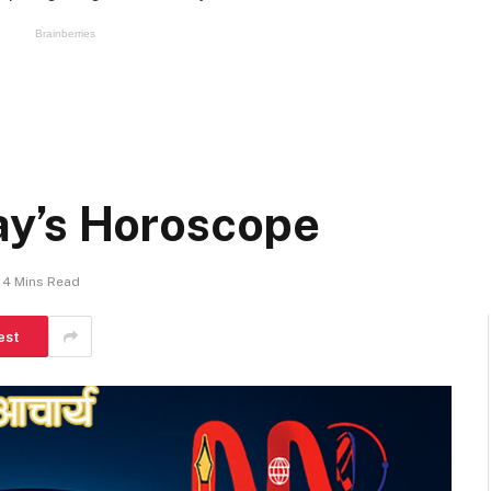
ay’s Horoscope
4 Mins Read
est