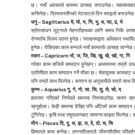
छ। नयाँ अवसरले काममा उत्साह जगाउनेछ। व्यवसायका ल
कसिनेछ। प्रियजनसँगको भेटघाटले दिन रमाइलो बनाउनेछ।
धनु – Sagittarius ये, यो, भ, भि, भु, ध, फा, ढ, भे
स्रोतसाधन जुट्नाले मेहनतीहरूका लागि समय निकै उत्साहज
राेगमाथि विजय प्राप्त हुनेछ। पराक्रमद्वारा अधिकार स्थाप
हुनेछ। रोकिएका काम बन्नाले नयाँ कामतर्फ उत्साह जाग्नेछ
मकर – Capricorn भो, ज, जि, खि, खु, खे, खो, गा, गि
गरेका काम सजिलै सम्पादन हुनेछन्। अध्ययनमा राम्रो उपल
प्रतिष्ठित काम सम्पादन गर्ने मौका छ। सेवामूलक कामबाट ध
पनि राम्रो लाभ मिल्नेछ। सन्तान वा अनुयायीले राम्रो सा
कुम्भ – Aquarius गु, गे, गो, सा, सि, सु, से, सो, द
हतारमा गरिएको निर्णयले समस्या निम्त्याउनेछ, सजग 
रहनुहोला। केही समस्या देखिए पनि आँटेको काम सम्पादन 
टुंगिनेछ। कृषि तथा पशुपालनबाट सामान्य फाइदा मिल्नेछ। दो
मीन – Pisces दि, दु, थ, झ, ञ, दे, दो, च, चि
हिम्मतले काम बन्नेछ। लगनशीलताले जीवनशैलीमा परिवर्