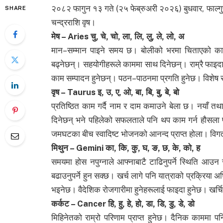
२०८२ फागुन १३ गते (२५ फेब्रुअरी २०२६) बुधवार, फाल्गुण
SHARE
चन्द्रराशि वृष।
मेष – Aries चु, चे, चो, ला, लि, लु, ले, लो, अ
मान–सम्मान पाइने समय छ। बोलीको भरमा चिताएको काम 
बढ्नेछन्। सहयोगीहरूले काममा साथ दिनेछन्। राम्रै फा
काम सम्पादन हुनेछन्। पठन–पाठनमा प्रगति हुनेछ। विशेष 
वृष – Taurus इ, उ, ए, ओ, बा, बि, बु, बे, बो
प्रतिष्ठित काम गर्दै नाम र दाम कमाउने बेला छ। नयाँ तथ
दिनेछन् भने पहिलेको सफलताले पनि थप काम गर्न हौसला 
जमघटका बीच स्वादिष्ट भोजनको आनन्द प्राप्त होला। विग
मिथुन – Gemini का, कि, कु, घ, ङ, छ, के, को, ह
समयमा होस नपुग्नाले आफ्नाबाटै टाढिनुपर्ने स्थिति आउन
बढाउनुपर्ने हुन सक्छ। खर्च लागे पनि यात्राको प्रक्रिया 
भइनेछ। वैदेशिक रोजगारीमा हुनेहरूलाई फाइदा हुनेछ। खर्चिलो क
कर्कट – Cancer हि, हु, हे, हो, डा, डि, डु, डे, डो
मिहिनेतको राम्रो परिणाम प्राप्त हुनेछ। दैनिक काममा