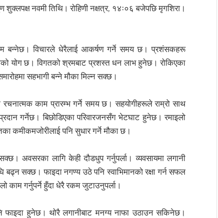
 शुक्लपक्ष नवमी तिथि। राेहिणी नक्षत्र, १४ः०६ बजेपछि मृगशिरा।
बन्नेछ। विचारले धेरैलाई आकर्षण गर्ने समय छ। प्रशंसकहरू
इदाको योग छ। विगतको श्रमबाट प्रशस्त धन लाभ हुनेछ। रोकिएका
समारोहमा सहभागी बन्ने मौका मिल्न सक्छ।
ा रचनात्मक काम प्रारम्भ गर्ने समय छ। सहयोगीहरूले राम्रो साथ
प्रदान गर्नेछ। बिछोडिएका परिवारजनसँग भेटघाट हुनेछ। रमाइलो
तका कमीकमजोरीलाई पनि सुधार गर्ने मौका छ।
 सक्छ। अवसरका लागि केही दौडधुप गर्नुपर्ला। व्यवसायमा लगानी
अघि बढ्न सक्छ। फाइदा नगण्य उठे पनि स्वाभिमानको रक्षा गर्न सफल
ाम गर्नुपर्ने हुँदा धेरै रकम जुटाउनुपर्ला।
 पनि फाइदा हुनेछ। थोरै लगानीबाट मनग्य नाफा उठाउन सकिनेछ।