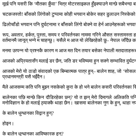
मूर्ख पनि यसरी कि ‘मौतका कुँवा’ भित्र मोटरसाइकल हुँइक्याउने मान्छे सबैभ
चटकजस्तो! बाँसको लिंगोको टुप्पामा कोही भगवान बोकेर सहर डुलाउन निस्केको
ढिलोचाँडो भगवान पनि दुर्घटनामा र बाँसको लिंगो बोक्ने वा हेर्न आउनेहरूको भगव
रूप, अवतार, हर्कत, पुस्ता, समय र परिवर्तनका नाममा गरिने औसत सस्तामस्ता ह
वर्तमानमै जानून् भन्ने म चाहन्छु। यसैले म आज यो लेखिरहेको छु– नेपाल जाँदैछ क
मनमा उत्पन्न यो प्रश्नकै कारण म आज मत दिन तयार बसेका नेपाली मतदाताहरूस
आजको अप्रियतासँग मलाई डर छैन, जति डर भविष्यमा हुन सक्ने सम्भावित दुर्घ
आजको मेरो यो ठाडो संवादको एक बिम्बात्मक पात्र हुन्– बालेन शाह, जो ‘सोस
प्रधानमन्त्री यसै भइँदैन।
मैले आजसम्म कति पनि बुझ्न नसकेको कुरा के हो भने बालेन कसरी परिवर्तनका स
बालेनका पछि मान्छे किन दौडिरहेका छन्? यो त झन् मेरो दिमागले अलिकति पन
मनोविज्ञान के हो मलाई ठ्याक्कै थाहा छैन। खासमा बालेनका गुण के हुन्, थाहा नप
के बालेन धुन्धानका विद्वान हुन्?
होइन।
के बालेन धुन्धानका आविष्कारक हुन्?