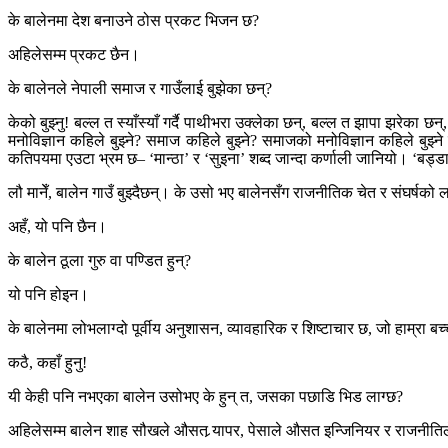
के बालेनमा देश बनाउने ठोस प्रकट भिजन छ?
अहिलेसम्म प्रकट छैन।
के बालेनले नेपाली समाज र गाउँलाई बुझेका छन्?
केको बुझ्नु! बल्ल त स्याँस्याँ गर्दै पाथीभरा उक्लेका छन्, बल्ल त झापा झरेका छ
मनोविज्ञान कहिले बुझ्ने? समाज कहिले बुझ्ने? समाजको मनोविज्ञान कहिले बुझ
कतिपयमा एउटा भ्रम छ– ‘मान्ठा’ र ‘सुइना’ शब्द जान्दा कर्णाली जानियो। ‘बड्डा’
लौ मानेँ, बालेन गाउँ बुझ्दैछन्। के उसो भए बालेनसँग राजनीतिक चेत र संघर्षको
अहँ, यो पनि छैन।
के बालेन ठूला गुरु वा पण्डित हुन्?
यो पनि होइन।
के बालेनमा लोभलाग्दो पूर्वीय अनुशासन, व्यावहारिक र शिष्टाचार छ, जो हाम्रा ब
कठै, कहाँ हुनु!
यी केही पनि नभएका बालेन उसोभए के हुन् त, जसका पछाडि भिड लाग्छ?
अहिलेसम्म बालेन शाह सौखले औसत र्‍यापर, पेसाले औसत इन्जिनियर र राजनीत