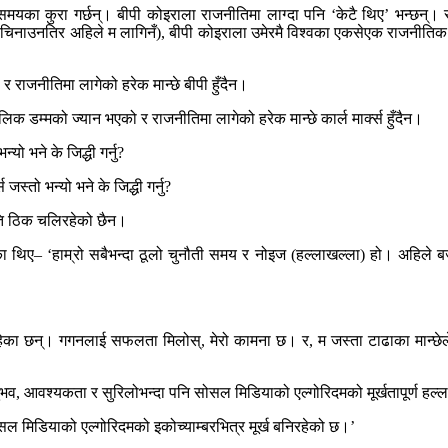
्, समयका कुरा गर्छन्। बीपी कोइराला राजनीतिमा लाग्दा पनि ‘केटै थिए’ भन्छन्।
, चिनाउनतिर अहिले म लागिनँ), बीपी कोइराला उमेरमै विश्वका एकसेएक राजनीतिक नेत
 राजनीतिमा लागेको हरेक मान्छे बीपी हुँदैन।
लिक डम्मको ज्यान भएको र राजनीतिमा लागेको हरेक मान्छे कार्ल मार्क्स हुँदैन।
ो भने के जिद्धी गर्नु?
स्तो भन्यो भने के जिद्धी गर्नु?
यति ठिक चलिरहेको छैन।
 थिए– ‘हाम्रो सबैभन्दा ठूलो चुनौती समय र नोइज (हल्लाखल्ला) हो। अहिले बजार
हेका छन्। गगनलाई सफलता मिलोस्, मेरो कामना छ। र, म जस्ता टाढाका मान्छेले प
नुभव, आवश्यकता र सुरिलोभन्दा पनि सोसल मिडियाको एल्गोरिदमको मूर्खतापूर्ण हल्
सोसल मिडियाको एल्गोरिदमको इकोच्याम्बरभित्र मूर्ख बनिरहेको छ।’