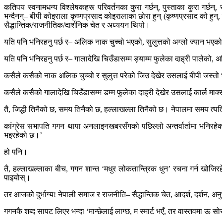
कतिपय स्वनामधन्य विश्लेषकहरू परिवर्तनका कुरा गर्छन्, पुस्ताका कुरा गर्छन
भन्दैनन्– बीपी कोइराला कृष्णप्रसाद कोइरालाका छोरा हुन् (कृष्णप्रसाद को हुन्
सैद्धान्तिक/राजनीतिक/दार्शनिक चेत र अध्ययन थियो।
यति पनि भनिरहनु पर्छ र– अलिक नाक चुच्चो भएको, सुलुत्तको अग्लो ज्यान भएको र
यति पनि भनिरहनु पर्छ र– गालादेखि चिउँडासम्म ड्याम्म फुलेका दाह्री पालेको, अ
कसैले कसैको नाक अलिक चुच्चो र सुलुत्त परेको जिउ देखेर उसलाई बीपी जस्तो भन्य
कसैले कसैको गालादेखि चिउँडासम्म डम्म फुलेका दाह्री देखेर उसलाई कार्ल मार्क्स ज
तै, जिद्धी तिनैको छ, समय तिनैको छ, हल्लाखल्ला तिनैको छ। नेपालमा समय त्
कांग्रेस सभापति गगन थापा अनलाइनखबरसँगको पछिल्लो अन्तर्वार्तामा भनिरहेका
भइरहेको छ।’
हो पनि।
तै, हल्लाखल्लाका बीच, गगन शान्त ‘मधुर लोकतान्त्रिक धुन’ रचना गर्न खोजिर
पाइयोस्।
तर आजको दुर्भाग्य! नेपाली समाज र राजनीति– सैद्धान्तिक चेत, आदर्श, दर्शन, अ
गगनकै शब्द सापट लिएर भन्दा ‘मान्छेलाई लाग्छ, म स्मार्ट भएँ, तर वास्तवमा ऊ 