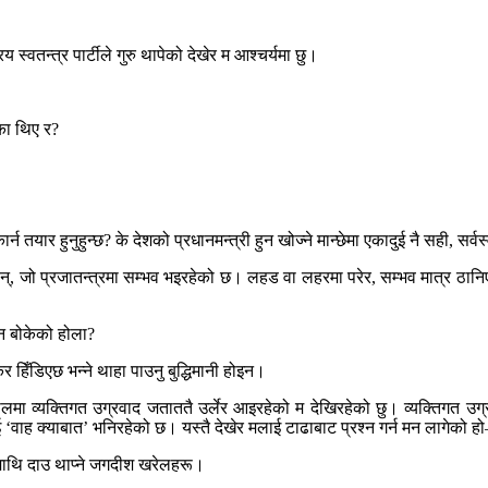
िय स्वतन्त्र पार्टीले गुरु थापेको देखेर म आश्चर्यमा छु।
ेका थिए र?
 तयार हुनुहुन्छ? के देशको प्रधानमन्त्री हुन खोज्ने मान्छेमा एकादुई नै सही, सर्वस्वी
 हुन्, जो प्रजातन्त्रमा सम्भव भइरहेको छ। लहड वा लहरमा परेर, सम्भव मात्र ठानि
किन बोकेको होला?
 हिँडिएछ भन्ने थाहा पाउनु बुद्धिमानी होइन।
ालमा व्यक्तिगत उग्रवाद जताततै उर्लेर आइरहेको म देखिरहेको छु। व्यक्तिगत उ
वाह क्याबात’ भनिरहेको छ। यस्तै देखेर मलाई टाढाबाट प्रश्न गर्न मन लागेको हो–
माथि दाउ थाप्ने जगदीश खरेलहरू।