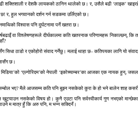
न्दा बढी शक्तिशाली र देशकै लायकको ठानिन थालेको छ। र, उसैले बढी ‘लाइक’ खाइ
 छ! र, हुल भगवानको दर्शन गर्न सडकमा उर्लिएको छ।
ानमाथिको विश्वास पनि दुर्घटनामा पर्ने खतरा छ।
र्षबढाइँ वा विश्लेषणहरूले दीर्घकालमा कति खतरनाक परिणामहरू निकाल्छन्, कि त
हाँ?
ँग सिधा ठाडो र एकोहोरो संवाद गर्नेछु। मलाई थाहा छ– कतिपयका लागि यो संवा
टनासँग छ।
ल मिडिया’को ‘एल्गोरिदम’को नेपाली ‘इकोच्याम्बर’का आजका एक नायक हुन्, जसलाई
िम्बोल भए? मैले आजसम्म कति पनि बुझ्न नसकेको कुरा के हो भने बालेन शाह कसरी
ि खुट्याउन नसकेको विषय हो। कुनै एउटा पनि सर्वस्वीकार्य गुण नभएको मान्छे
ाउने म मात्र हुँ कि अरु पनि, म भन्न सक्दिनँ।