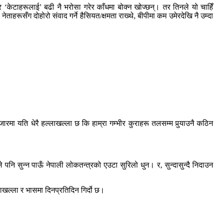
 र ‘केटाहरूलाई’ बढी नै भरोसा गरेर काँधमा बोक्न खोज्छन्। तर तिनले यो चाहिँ
ाहरूसँग दोहोरो संवाद गर्ने हैसियत/क्षमता राख्थे, बीपीमा कम उमेरदेखि नै उम्दा
मा यति धेरै हल्लाखल्ला छ कि हाम्रा गम्भीर कुराहरू तलसम्म पुर्‍याउनै कठिन
नि सुन्न पाऊँ नेपाली लोकतन्त्रको एउटा सुरिलो धुन। र, सुन्दासुन्दै निदाउन
लाखल्ला र भासमा दिनप्रतिदिन गिर्दो छ।