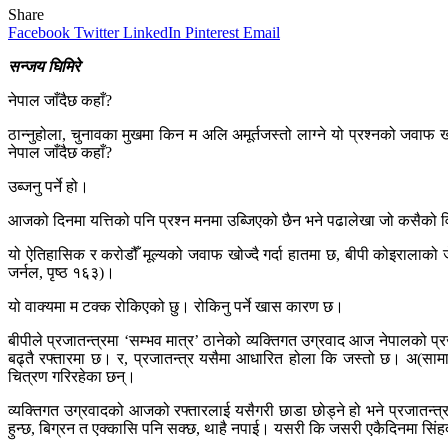
Share
Facebook
Twitter
LinkedIn
Pinterest
Email
सन्जय घिमिरे
नेपाल जाँदैछ कहाँ?
ठान्नुहोला, चुनावका मुखमा किन म अलि अमूर्तजस्तो लाग्ने यो प्रश्नको जवाफ
नेपाल जाँदैछ कहाँ?
उब्जनु पर्ने हो।
आजको दिनमा यत्तिको पनि प्रश्न मनमा उब्जिएको छैन भने पढालेखा जो कसैको विवेक 
यो ऐतिहासिक र करोडौँ मूल्यको जवाफ खोज्दै गर्दा हातमा छ, बीपी कोइरालाको जेल
जर्नल, पृष्ठ १६३)।
यो वाक्यमा म टक्क रोकिएको छु। रोकिनु पर्ने खास कारण छ।
बीपीले प्रजातन्त्रमा ‘सम्भव मात्र’ ठानेको व्यक्तिगत उग्रवाद आज नेपालको
बढ्तै रफ्तारमा छ। र, प्रजातन्त्र यसैमा आधारित होला कि जस्तो छ। अ(साम
चित्रण गरिरहेका छन्।
व्यक्तिगत उग्रवादको आजको रफ्तारलाई यसैगरी छाडा छोड्ने हो भने प्रजातन्त्र
हुन्छ, बिग्रन त एक्कासि पनि सक्छ, थाहै नपाई। यसरी कि जसरी एकैदिनमा सिंह