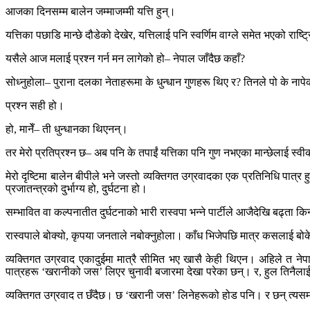
आजका दिनसम्म बालेन जम्माजम्मी यत्ति हुन्।
यत्तिका पछाडि मान्छे दौडेको देखेर, यत्तिलाई पनि स्वर्णिम वाग्ले समेत भएको राष्ट्र
यसैले आज मलाई प्रश्न गर्न मन लागेको हो– नेपाल जाँदैछ कहाँ?
सोध्नुहोला– पुराना दलका नेताहरूमा के धुन्धान गुणहरू थिए र? तिनले पो के नाप
प्रश्न सही हो।
हो, मानेँ– ती धुन्धानका थिएनन्।
तर मेरो प्रतिप्रश्न छ– अब पनि के तपाईं यत्तिका पनि गुण नभएका मान्छेलाई स्वीकार्न
मेरो दृष्टिमा बालेन बीपीले भने जस्तो व्यक्तिगत उग्रवादका एक प्रतिनिधि पात्र
प्रजातन्त्रको दुर्भाग्य हो, दुर्घटना हो।
सम्भावित वा कल्पनातीत दुर्घटनाको भारी रास्वपा भन्ने पार्टीले आजैदेखि बढ्ता 
रास्वपाले बोक्यो, कृपया जनताले नबोक्नुहोला। काँध भिजेपछि मात्र कसलाई बोकेर
व्यक्तिगत उग्रवाद एकादुईमा मात्रै सीमित भए खासै केही थिएन। अहिले त नेप
पात्रहरू ‘खरानीको जस’ लिएर चुनावी बजारमा देखा परेका छन्। र, हुल तिनैलाई ‘
व्यक्तिगत उग्रवाद त छँदैछ। छ ‘खरानी जस’ लिनेहरूको होड पनि। र छन् त्यस