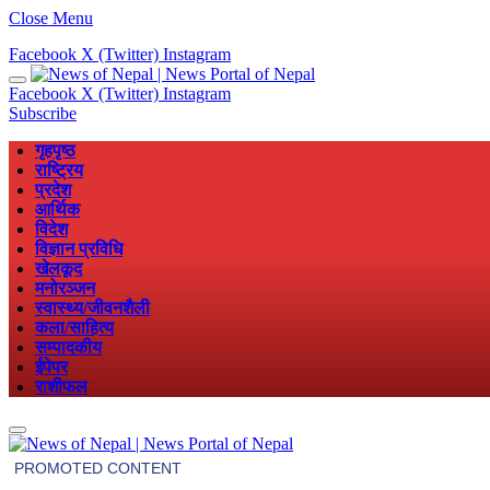
Close Menu
Facebook
X (Twitter)
Instagram
Facebook
X (Twitter)
Instagram
Subscribe
गृहपृष्ठ
राष्ट्रिय
प्रदेश
आर्थिक
विदेश
विज्ञान प्रविधि
खेलकूद
मनोरञ्जन
स्वास्थ्य/जीवनशैली
कला/साहित्य
सम्पादकीय
ईपेपर
राशीफल