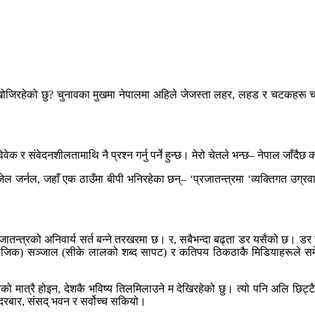
 खोजिरहेको छु? चुनावका मुखमा नेपालमा अहिले जेजस्ता लहर, लहड र चटकहरू चले
र संवेदनशीलतामाथि नै प्रश्न गर्नु पर्ने हुन्छ। मेरो चेतले भन्छ– नेपाल जाँदैछ 
 जर्नल, जहाँ एक ठाउँमा बीपी भनिरहेका छन्– ‘प्रजातन्त्रमा ‘व्यक्तिगत उग्रवाद’ 
 प्रजातन्त्रको अनिवार्य सर्त बन्ने तरखरमा छ। र, सबैभन्दा बढ्ता डर यसैको छ
ाजिक) सञ्जाल (सीके लालको शब्द सापट) र कतिपय ठिकठाकै मिडियाहरूले समेत प
को मात्रै होइन, देशकै भविष्य तिलमिलाउने म देखिरहेको छु। त्यो पनि अलि छिट्
दरबार, संसद् भवन र सर्वोच्च सकियो।