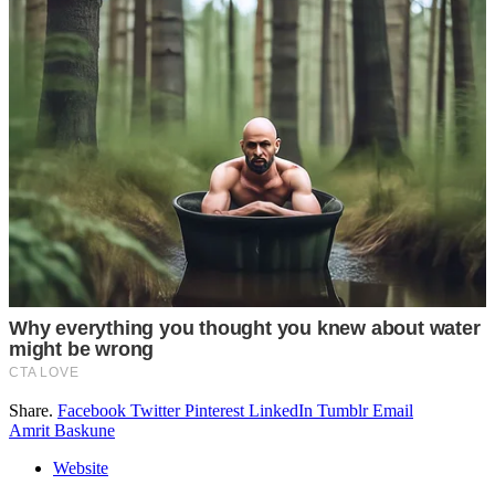
Share.
Facebook
Twitter
Pinterest
LinkedIn
Tumblr
Email
Amrit Baskune
Website