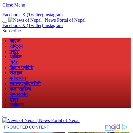
Close Menu
Facebook
X (Twitter)
Instagram
Facebook
X (Twitter)
Instagram
Subscribe
गृहपृष्ठ
राष्ट्रिय
प्रदेश
आर्थिक
विदेश
विज्ञान प्रविधि
खेलकूद
मनोरञ्जन
स्वास्थ्य/जीवनशैली
कला/साहित्य
सम्पादकीय
ईपेपर
राशीफल