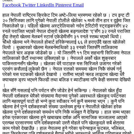
Facebook
Twitter
LinkedIn
Pinterest
Email
हाल नेपाली राष्ट्रिय क्रिकेट टिम अष्टे«लिया भ्रमणमा रहेको छ । टप इन्ट टी
२० सिरिजका लागि पुगेको नेपाली टोलीले खेलेका ५ मध्ये तीन हार र दुईमा जित
निकालेको छ। पहिलो खेलमा अस्ट्रेलियाको नर्दन टेरिटोरी स्ट्राइकरसँग ४२
रनले पराजित भएको नेपाल दोस्रो खेलमा बङ्गलादेश ‘ए’सँग ३२ रनले पराजित
हुँदा तेस्रो खेलमा मेलबर्न स्टार्स एकेडेमीसँग ३१ रनले स्तब्ध भएको थियो।
चौथो खेलमा भने नेपालले होबार्ट हरिकेन्सलाई ६६ ले हराएउँदै खाता खोलेको
थियो । बुधबारको खेलमा मेलबर्नमाथिको ३३ रनको जितसँगै तालिकामा
नेपालले चार अङ्क जोडेको छ । यो जितसँगै ११ टिम सहभागी सिरिजमा नेपाल
तालिकाको छैटौं स्थानमा उक्लिएको छ । नेपालले अर्को खेल शुक्रबार
पाकिस्तानसँग खेल्नेछ । खेलका धेरै पाटाहरु यस सिरिजले उजागर गरेको
प्रसंग कसैलाई लुकेको छैन । नेपाल रातको समयमा खेल्न निकै संघर्ष गर्नु
परेको यस पटकको खेलले देखायो । रातीमा भएको फ्लड लाइटमा खेल्दा धेरै
क्याचहरु ड्रप भएभने फिल्डी तथा बलिङ र ब्याटीङमा पनि केही समस्या देखियो
।
खेल सँगै यसलाई पनि पर्यटन सँग जोडेर हेर्न सकिन्छ । नेपालको खेल हुँदा
नेपाली दर्शकहरु धेरैको संख्यामा मैदानमा पुगेको अवस्थाले खेलकुद पर्यटनका
लागि महत्वपूर्ण पाटो हो भन्ने कुरा स्वीकार गर्न कुनै समस्या भएन । कुनै पनि
खेलमा हेर्न पुग्ने दर्शकहरुको संख्या उल्लेख्य हुन्छ र नेपालीले खेलेका हरेक
खेलमा पुग्ने दर्शकहरुको समर्थन पनि निकै मजबुत नै देखिन्छ । हाल सम्म भएका
हरेक प्रकारका खेलमा हुने खचाखच दर्शक अनि सामाजिक सञ्जालमा आएको
प्रत्यक्ष प्रसारणमा पनि दर्शकहरुको उस्तै मोहले पनि खेलकुदले सबै क्षेत्रमा
काम गरेको देखाउँछ । हाल नेपालमा हुने गरेका फ्रेन्चाइज फुटबल, भलिबल,
तथा क्रिकेटमा पनि दर्शकहरुले मैदान भरीने अवस्थाले आर्थिक परिचालन गरेको