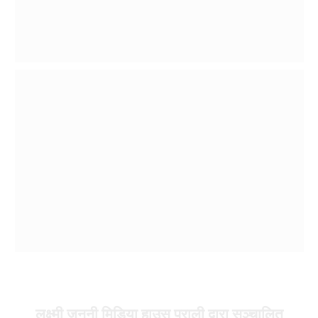
लक्ष्मी जननी मिडिया हाउस प्राली द्वारा सञ्चालित