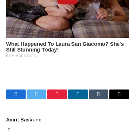
Facebook
Twitter
Pinterest
LinkedIn
Tumblr
Email
Amrit Baskune
Website