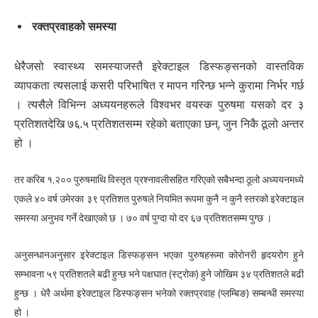
रक्तप्रवाहको समस्या
धेरैजसो स्वास्थ्य समस्याजस्तै इरेक्टाइल डिस्फङ्सनको वास्तविक
व्यापकता त्यसलाई कसरी परिभाषित र मापन गरिन्छ भन्ने कुरामा निर्भर गर्छ
। त्यसैले विभिन्न अध्ययनहरूले विश्वभर वयस्क पुरुषमा यसको दर ३
प्रतिशतदेखि ७६.५ प्रतिशतसम्म रहेको बताएका छन्, जुन निकै ठूलो अन्तर
हो ।
तर करिब १,२०० पुरुषमाथि विस्तृत प्रश्नावलीसहित गरिएको सबैभन्दा ठूलो अध्ययनमध्ये
एकले ४० वर्ष उमेरका ३९ प्रतिशत पुरुषले नियमित रूपमा कुनै न कुनै स्तरको इरेक्टाइल
समस्या अनुभव गर्ने देखाएको छ । ७० वर्ष पुग्दा यो दर ६७ प्रतिशतसम्म पुग्छ ।
अनुसन्धानअनुसार इरेक्टाइल डिस्फङ्सन भएका पुरुषहरूमा कोरोनरी हृदयरोग हुने
सम्भावना ५९ प्रतिशतले बढी हुन्छ भने पक्षघात (स्ट्रोक) हुने जोखिम ३४ प्रतिशतले बढी
हुन्छ । धेरै अर्थमा इरेक्टाइल डिस्फङ्सन भनेको रक्तप्रवाह (प्लम्बिङ) सम्बन्धी समस्या
हो ।