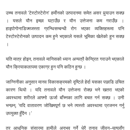
उच्च तनावले ‘टेस्टोस्टेरोन’ हर्मोनको उत्पादनमा समेत असर पुर्‍याउन सक्छ
। यसले यौन इच्छा घटाउँछ र यौन उत्तेजना कम गराउँछ ।
हाइपोगोनाडिज्मजस्ता ग्रन्थिसम्बन्धी रोग भएका व्यक्तिहरूमा पनि
टेस्टोस्टेरोनको उत्पादन कम हुने भएकाले यसले भूमिका खेलेको हुन सक्छ
।
यति मात्र होइन, तनावले मानिसको ध्यान अन्यत्रै केन्द्रित गराउने भएकाले
यौन क्रियाकलापमा एकाग्र हुन पनि कठिन हुन्छ ।
जान्निनीका अनुसार मानव विकासक्रमको दृष्टिले हेर्दा यसका पछाडि उचित
कारण थियो । यदि तनावले यौन उत्तेजना रोक्छ भने खतरा भएको
अवस्थामा शरीरले आफ्नो ऊर्जा बाँच्नका लागि बचत गर्न सक्छ । उनी
भन्छन्, ‘यदि वातावरण जोखिमपूर्ण छ भने त्यस्तो अवस्थामा प्रजनन गर्नु
उपयुक्त हुँदैन ।’
तर आधुनिक संसारमा हामीले अनुभव गर्ने धेरै तनाव जीवन–मृत्युसँग