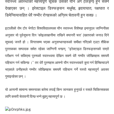
स्वास्थ्य अवस्थाको महत्त्वपूर्ण सूचक उसको यौन अंग (लिङ्ग) हुन सक्ने
देखाएका छन् । इरेक्टाइल डिस्फङ्सन मधुमेह, हृदयाघात, पक्षघात र
डिमेन्सियासहित धेरै गम्भीर रोगहरूको अग्रिम चेतावनी हुन सक्छ ।
इटालीको रोम टोर भेर्गाटा विश्वविद्यालयका यौन स्वास्थ्य विशेषज्ञ इमानुएल जान्निनीका
अनुसार यो पूर्वसूचना दिन ‘कोइलाखानीमा राखिने क्यानरी चरा’ (खतराको जनाउ दिने
सूचक) जस्तै हो । विगतसम्म भएका अनुसन्धानहरूको समीक्षा गरिएको एउटा शैक्षिक
पुस्तकका सम्पादक समेत रहेका जान्निनी भन्छन्, “इरेक्टाइल डिस्फङ्सनको राम्रो
परीक्षण गर्न सकिएमा पुरुषको स्वास्थ्यमा देखिन सक्ने धेरै गम्भीर जोखिमहरू समयमै
पहिचान गर्न सकिन्छ ।” तर धेरै पुरुषहरू आफ्नो यौन स्वास्थ्यबारे कुरा गर्न हिच्किचाउने
भएकाले उनीहरूले गम्भीर जोखिमहरू समयमै पहिचान गर्ने यस्तो महत्त्वपूर्ण अवसर
गुमाइरहेका छन् ।
यो अत्यन्तै सामान्य समस्याका बारेमा तपाईं किन जानकार हुनुपर्छ र यसले चिकित्सकका
लागि कसरी चेतावनी दिन्छ भन्ने बुझ्नु महत्त्वपूर्ण छ ।