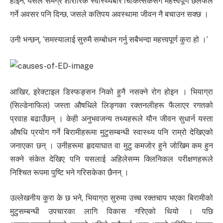
होइन, यसले समग्र शारीरिक स्वास्थ्यबारे चिकित्सकसँग महत्त्वपूर्ण छलफल
गर्ने अवसर पनि दिन्छ, जसले कतिपय अवस्थामा जीवन नै बचाउन सक्छ ।
उनी भन्छन्, ‘समस्यालाई सुरुमै सम्बोधन गर्नु सबैभन्दा महत्त्वपूर्ण कुरा हो ।’
आखिर, इरेक्टाइल डिस्फङ्सन निको हुनै नसक्ने रोग होइन । भियाग्रा
(सिल्डेनाफिल) जस्ता औषधिले लिङ्गका रक्तनलीहरू फैलाएर रगतको
प्रवाह बढाउँछन् । केही अनुभवजन्य तथ्यहरूले यौन जीवन सुधार्न यस्ता
औषधि प्रयोग गर्ने बिरामीहरूमा मुटुसम्बन्धी स्वास्थ्य पनि राम्रो देखिएको
जनाएका छन् । उनीहरूमा हृदयाघात वा मुटु कमजोर हुने जोखिम कम हुन
सक्ने संकेत देखिए पनि यसलाई अहिलेसम्म क्लिनिकल परीक्षणहरूले
निश्चित रूपमा पुष्टि भने गरिसकेका छैनन् ।
उल्लेखनीय कुरा के छ भने, भियाग्रा सुरुमा उच्च रक्तचाप भएका बिरामीको
मुटुसम्बन्धी उपचारका लागि विकास गरिएको थियो । पछि