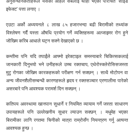
अनुसन्धानकर्ताहरूले यसको अहिले सबैलाई थाहा भएको परिचित ‘साइड
इफेक्ट’ पत्ता लगाए ।
एउटा अर्को अध्ययनले ८ लाख ८५ हजारभन्दा बढी बिरामीको तथ्यांक
विश्लेषण गर्दै यस्ता औषधि प्रयोग गर्ने व्यक्तिहरूमा अल्जाइमर रोग हुने
जोखिम करिब आधाले घट्न सक्ने देखाएको छ ।
कम्तीमा पनि यदि तपाईंले आफ्नो इरेक्टाइल समस्याबारे चिकित्सकलाई
जानकारी दिनुभयो भने उनीहरूले उच्च रक्तचाप, एथेरोस्क्लेरोसिसजस्ता
मुटु रोगका जोखिम कारकहरूको परीक्षण गर्न सक्छन् । साथै मोटोपन वा
अन्य जीवनशैलीसम्बन्धी कारणहरूले हृदय र रक्तसञ्चार प्रणालीमा पारेको
असरबारे पनि आवश्यक परामर्श दिन सक्छन् ।
कतिपय अवस्थामा खानपान सुधार्ने र नियमित व्यायाम गर्ने जस्ता साधारण
उपायहरूले पनि उल्लेखनीय सुधार ल्याउन सक्छन् । मधुमेह भएका
बिरामीका लागि रगतमा चिनीको मात्रा राम्रोसँग नियन्त्रण गर्नु अत्यन्त
आवश्यक हुन्छ ।