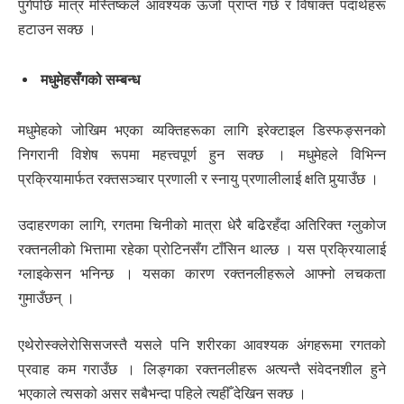
पुगेपछि मात्र मस्तिष्कले आवश्यक ऊर्जा प्राप्त गर्छ र विषाक्त पदार्थहरू
हटाउन सक्छ ।
मधुमेहसँगको सम्बन्ध
मधुमेहको जोखिम भएका व्यक्तिहरूका लागि इरेक्टाइल डिस्फङ्सनको
निगरानी विशेष रूपमा महत्त्वपूर्ण हुन सक्छ । मधुमेहले विभिन्न
प्रक्रियामार्फत रक्तसञ्चार प्रणाली र स्नायु प्रणालीलाई क्षति पुर्‍याउँछ ।
उदाहरणका लागि, रगतमा चिनीको मात्रा धेरै बढिरहँदा अतिरिक्त ग्लुकोज
रक्तनलीको भित्तामा रहेका प्रोटिनसँग टाँसिन थाल्छ । यस प्रक्रियालाई
ग्लाइकेसन भनिन्छ । यसका कारण रक्तनलीहरूले आफ्नो लचकता
गुमाउँछन् ।
एथेरोस्क्लेरोसिसजस्तै यसले पनि शरीरका आवश्यक अंगहरूमा रगतको
प्रवाह कम गराउँछ । लिङ्गका रक्तनलीहरू अत्यन्तै संवेदनशील हुने
भएकाले त्यसको असर सबैभन्दा पहिले त्यहीँ देखिन सक्छ ।