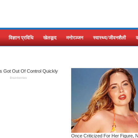
विज्ञान प्रविधि
खेलकूद
मनोरञ्जन
स्वास्थ्य/जीवनशैली
क