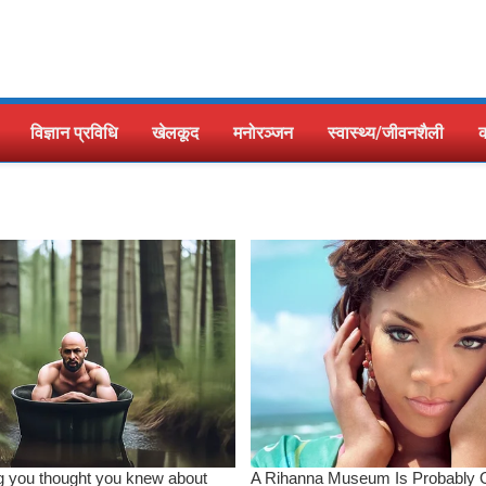
विज्ञान प्रविधि
खेलकूद
मनोरञ्जन
स्वास्थ्य/जीवनशैली
क