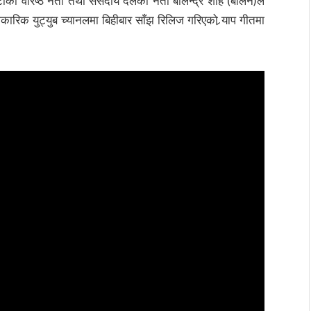
पार्टीका वरिष्ठ नेता तथा संसदीय दलका नेता बालेन्द्र शाह (बालेन)ले
रिक युट्युब च्यानलमा बिहीबार साँझ रिलिज गरिएको र्‍याप गीतमा