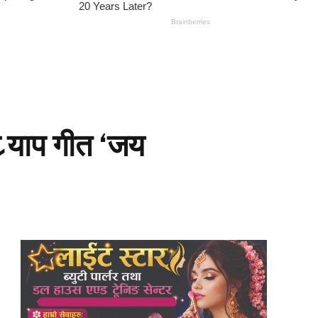
 र्‍याप गीत ‘जय