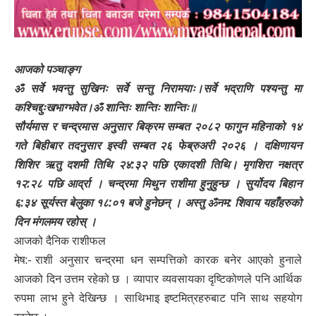
आजको पञ्चाङ्ग
ॐ सर्वे भवन्तु सुखिनः सर्वे सन्तु निरामयाः।सर्वे भद्राणि पश्यन्तु मा
कश्चिद्दुःखभाग्भवेत।ॐ शान्तिः शान्तिः शान्तिः॥
सौर्यमास र चन्द्रमास अनुसार बिक्रम सम्बत २०८२ फागुन महिनाको १४
गते बिहीबार तदनुसार इस्वी सम्बत २६ फेब्रुअरी २०२६ । दक्षिणायन
शिशिर ऋतु दशमी तिथि २४:३२ पछि एकादशी तिथि। मृगशिरा नक्षत्र
१२:२८ पछि आर्द्रा । चन्द्रमा मिथुन राशीमा हुनुहुन्छ । सुर्योदय बिहान
६:३४ सूर्यस्त बेलुका १८:०१ बजे हुनेछन् । अस्तु ॐनम: शिवाय यहाँहरुको
दिन मंगलमय रहोस् ।
आजको दैनिक राशीफल
मेष:- राशी अनुसार चन्द्रमा धन सम्पत्तिको कारक बनेर आएको हुनाले
आजको दिन उत्तम रहेको छ । व्यापार व्यवसायका दृष्टिकोणले पनि आर्थिक
रुपमा लाभ हुने देखिन्छ । साथिभाइ इष्टमित्रहरुबाट पनि साथ सहयोग