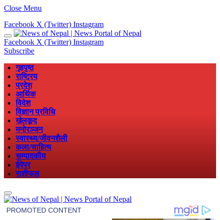
Close Menu
Facebook
X (Twitter)
Instagram
Facebook
X (Twitter)
Instagram
Subscribe
गृहपृष्ठ
राष्ट्रिय
प्रदेश
आर्थिक
विदेश
विज्ञान प्रविधि
खेलकूद
मनोरञ्जन
स्वास्थ्य/जीवनशैली
कला/साहित्य
सम्पादकीय
ईपेपर
राशीफल