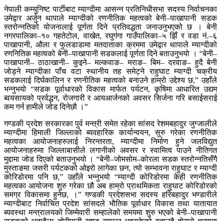
नेपाली कम्युनिष्ट पार्टीबाट म्याग्दीमा आसन्न प्रतिनिधीसभा सदस्य निर्वाचनका
उमेद्वार अर्जुन थापाले म्याग्दीको रणनीतिक महत्वको बेनी–पाखापानी सडक
स्तरोन्नतिको योजनालाई पूर्णता दिने प्रतिवद्धता जनाउनुभएको छ । बेनी
नगरपालिका–१० गहतेटोल, वाखेत, रघुगंगा गाउँपालिका–५ झिँ र वडा नं.–६
पाखापानी, औला र फुलडाडामा मतदाताका क्रममा उमेद्वार थापाले म्याग्दीको
रणनितिक महत्वको बेनी–पाखापानी सडकलाई पूर्णता दिने बताउनुभयो । “बेनी–
पाखापानी– ठाठाखानी– कुइने– मल्कवाङ– मराङ– बिम– दरवाङ– हुदै बेनी
जोड्ने म्याग्दीका पाँच वटा स्थानीय तह समेट्ने राहुघाट म्याग्दी चक्रीय
सडकलाई दिर्घकालिन र रणनीतिक महत्वको बनाउने हाम्रो उद्देश्य छ,” उहाँले
भन्नुभयो “सडक पूर्वाधारको विकास मार्फत पर्यटन, कृषिमा आधारित उद्यम
ब्वयसायको प्रर्वद्धन, रोजगारी र आयआर्जनको अवसर सिर्जना गरि बसाईसराई
कम गर्न हामीले जोड दिनेछौ ।”
गण्डकी प्रदेश सरकारका पुर्व मन्त्री समेत रहेका सांसद रेशमबहादुर जुग्जालीले
म्याग्दीमा हिमाली जिल्लाको ब्यवहारिक कार्यान्वयन, सुरु गरेका रणनीतिक
महत्वका आयोजनाहरुलाई निरन्तरता, म्याग्दीमा निर्माण हुने जलविद्युत
आयोजनाहरुमा जिल्लाबासीले लगानीको अवसर र स्वामित्व पाउने नीतिगत
मुद्दामा जोड दिएको बताउनुभयो । “बेनी–जोमसोम–कोरला सडक स्तरोन्नतिसँगै
मुस्ताङमा जसरी पर्यटकको ओइरो लागेका छन, त्यो सम्भावना राहुघाट र म्याग्दी
कोरिडोरमा पनि छ,” उहाँले भन्नुभयो “म्याग्दी कोरिडोरमा केही रणनीतिक
महत्वका आयोजना शुरु गरेका छौ अब हाम्रो प्राथमिकता राहुघाट कोरिडोरको
समग्र विकासमा हुनेछ, ।”
गण्डकी प्रदेशसभा सदस्य हरिबहादुर भण्डारीले
म्याग्दीबाट निर्वाचित प्रदेश सांसदले भौतिक पूर्वाधार विकास तथा यातायात
ब्यवस्था मन्त्रालयको जिम्मेवारी सम्हालेको समयमा शुरु भएको बेनी–पाखापानी