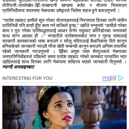
सडकको भुतादैला–तोरीपानी खण्ड सम्पन्न भइसकेको बताउदै दोस्रो चरणमा
तोरीपानी–पात्लेखेत–झिँ–पाखापानी खण्डमा बजेट र योजना भित्र्याउन
प्रतिनिधीसभा सदस्यमा नेकपाका उमेद्वारले जितेमा सहज हुने बताउनुभयो ।
“प्रदेश तहबाट हामीले सुरु गरेका योजनाहरुलाई निरन्तरता दिनका लागि संघीय
प्रतिनिधी पनि हाम्रै हुँदा काम गर्न सजिलो हुन्छ,” उहाँले भन्नुभयो “हामीले गरेका
काम र पुरा गरेका प्रतिवद्धतालाई आधार मानेर राहुघाट कोरिडोरका जनताको
साथ माग्न आएका हौ ।” भण्डारीले प्रदेशसभाबाट मगर र गुरुङ भाषालाई
सरकारी कामकाजको भाषा बनाउने र घरेलु मदिरालाई बैधानिकता दिने कानुन
बनिसकेको जानकारी गराउदै गाँजा खेती सम्बन्धी कानुन बनाउने अन्तिम तयारीमा
रहेको जानकारी गराउनुभयो । झिँका अगुवा पदम शेरपुञ्जाले नेकपाका
जनप्रतिनिधीहरुले पछिल्लो समय प्रदेश तहबाट गरेको कामबाट प्रभावित भएर
उहाँहरुलाई साथ दिनका लागि नेकपामा सक्रिय भएको जानकारी दिनुभयो ।
म्याग्दी अनलाइनबाट