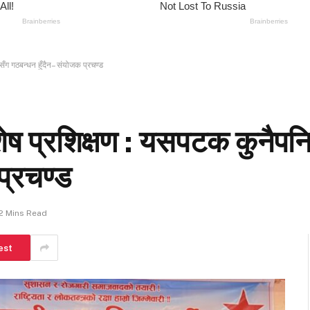
ीसँग गठबन्धन हुँदैन– संयोजक प्रचण्ड
शेष प्रशिक्षण : यसपटक कुनैपनि 
प्रचण्ड
2 Mins Read
est