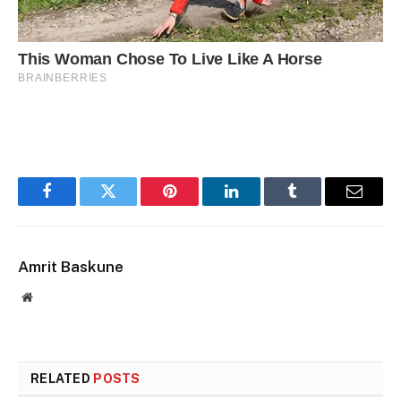
Facebook
Twitter
Pinterest
LinkedIn
Tumblr
Email
Amrit Baskune
Website
RELATED
POSTS