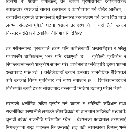
टिप्पणी वा आरोप लगाउँछन्, तब उनको प्रशासनका अधिकारीहरू
हतारहतार त्यसलाई जायज ठहर्‍याउन र कार्यान्वयन गर्न दौडेर आउँछन् ।
जनवरीमा ट्रम्पले डेनमार्कलाई ग्रीनल्यान्ड हस्तान्तरण गर्न दबाब दिँदा नाटो
लगभग संकटमा पुगेको घटना यसको उदाहरण हो । यही शैली उनका
निरन्तर बदलिरहने ट्यारिफ नीतिमा पनि देखिन्छ ।
तर ग्रीनल्यान्ड प्रकरणले ट्रम्प पनि कहिलेकाहीँ अन्तर्राष्ट्रिय र घरेलु
यथार्थसँग ठोक्किन्छन् भनेर पनि देखाएको छ । युरोपेली प्रतिरोध र
रिपब्लिकनहरूको आक्रोश सामना गरेर डाभोसबाट फर्किएपछि ट्रम्प आफ्नो
अडानबाट पछि हटे । कहिलेकाहीँ उनको कमजोर राजनीतिक हैसियतले
पनि उनलाई निर्णय पुनर्विचार गर्न बाध्य बनाएको छ । रिपब्लिकनहरूको
विरोधपछि उनले ट्रुथ सोसलबाट नस्लवादी भिडियो हटाउनु परेको थियो ।
ट्रम्पको असीमित शक्ति प्रयोग गर्ने चाहना र अमेरिकी संविधान तथा
राजनीतिक प्रणालीले लगाउने सीमाबिचको यो तानातान अहिलेको मध्यावधि
चुनावी वर्षको राजनीति परिभाषित गर्दैछ । देशभरका मतदाताले ट्रम्पलाई
नियन्त्रणमा राख्न चाहन्छन् कि उनलाई अझ बढी स्वतन्त्रता दिन्छन् भन्ने