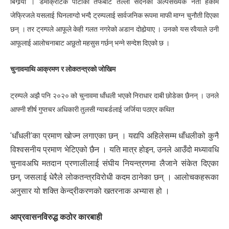
बिगार्‍यो । डेमोक्रेटिक पार्टीको तर्फबाट तल्लो सदनका अल्पसंख्यक नेता हकीम
जेफ्रिजले यसलाई घिनलाग्दो भन्दै ट्रम्पलाई सार्वजनिक रूपमा माफी माग्न चुनौती दिएका
छन् । तर ट्रम्पले आफूले केही गलत नगरेको अडान दोहोर्‍याए । उनको यस रवैयाले उनी
आफूलाई आलोचनाबाट अछुतो महसुस गर्छन् भन्ने सन्देश दिएको छ ।
चुनावमाथि आक्रमण र लोकतन्त्रको जोखिम
ट्रम्पले अझै पनि २०२० को चुनावमा धाँधली भएको निराधार दाबी छोडेका छैनन् । उनले
आफ्नी शीर्ष गुप्तचर अधिकारी तुलसी ग्याबर्डलाई जर्जिया पठाएर कथित
‘धाँधली’का प्रमाण खोज्न लगाएका छन् । यद्यपि अहिलेसम्म धाँधलीको कुनै
विश्वसनीय प्रमाण भेटिएको छैन । यति मात्र होइन, उनले आउँदो मध्यावधि
चुनावअघि मतदान प्रणालीलाई संघीय नियन्त्रणमा लैजाने संकेत दिएका
छन्, जसलाई धेरैले लोकतन्त्रविरोधी कदम ठानेका छन् । आलोचकहरूका
अनुसार यो शक्ति केन्द्रीकरणको खतरनाक अभ्यास हो ।
आप्रवासनविरुद्ध कठोर कारबाही