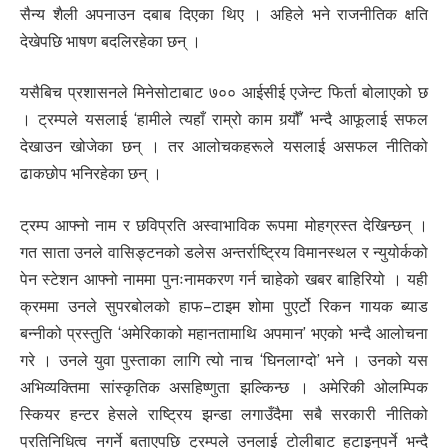
सैन्य शैली अपनाउन दबाब दिएका थिए । अहिले भने राजनीतिक क्षति
देखेपछि भाषण बदलिरहेका छन् ।
यसैबिच प्रशासनले मिनेसोटाबाट ७०० आईसीई एजेन्ट फिर्ता बोलाएको छ
। ट्रम्पले यसलाई ‘हामीले त्यहाँ राम्रो काम गर्‍यौँ’ भन्दै आफूलाई सफल
देखाउन खोजेका छन् । तर आलोचकहरूले यसलाई असफल नीतिको
ढाकछोप भनिरहेका छन् ।
ट्रम्प आफ्नो नाम र छविप्रति अस्वाभाविक रूपमा मोहग्रस्त देखिन्छन् ।
गत साता उनले वासिङ्टनको डलेस अन्तर्राष्ट्रिय विमानस्थल र न्युयोर्कको
पेन स्टेशन आफ्नो नाममा पुनःनामकरण गर्न चाहेको खबर बाहिरियो । यही
क्रममा उनले सुपरबोलको हाफ–टाइम शोमा पुएर्टो रिकन गायक ब्याड
बन्नीको प्रस्तुति ‘अमेरिकाको महानतामाथि अपमान’ भएको भन्दै आलोचना
गरे । उनले युवा पुस्ताका लागि त्यो नाच ‘घिनलाग्दो’ भने । उनको यस
अभिव्यक्तिमा सांस्कृतिक असहिष्णुता झल्किन्छ । अमेरिकी ओलम्पिक
स्कियर हन्टर हेसले राष्ट्रिय झन्डा लगाउँदैमा सबै सरकारी नीतिको
प्रतिनिधित्व नगर्ने बताएपछि ट्रम्पले उनलाई टोलीबाट हटाइनुपर्ने भन्दै