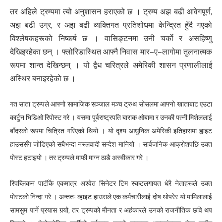
तर अहिले ट्रम्पमा त्यो अनुशासन हराएको छ । ट्रम्प अझ बढी आवेगपूर्ण,
अझ बढी उग्र, र अझ बढी व्यक्तिगत प्रतिशोधमा केन्द्रित हुँदै गएको
विश्लेषकहरूको निष्कर्ष छ । वासिङ्टनमा उनी चर्को र असहिष्णु
देखिइरहेका छन् । फ्लोरिडास्थित आफ्नै निवास मार–ए–लागोमा तुलनात्मक
रूपमा शान्त देखिन्छन् । यो द्वैध चरित्रले अमेरिकी शासन प्रणालीलाई
अस्थिर बनाइरहेको छ ।
गत साता ट्रम्पले आफ्नो सामाजिक सञ्जाल मञ्च ट्रुथ सोसलमा आफ्नो खाताबाट एउटा
कार्टुन भिडिओ रिपोस्ट गरे । यसमा पूर्वराष्ट्रपति बाराक ओबामा र उनकी पत्नी मिशेललाई
बाँदरको रूपमा चित्रित गरिएको थियो । यो दृश्य आधुनिक अमेरिकी इतिहासमा ह्वाइट
हाउससँग जोडिएको सबैभन्दा नस्लवादी सन्देश मानियो । सार्वजनिक आक्रोशपछि उक्त
पोस्ट हटाइयो । तर ट्रम्पले माफी माग्न ठाडै अस्वीकार गरे ।
रिपब्लिकन पार्टीकै एकमात्र अश्वेत सिनेटर टिम स्कटलगायत धेरै नेताहरूले उक्त
पोस्टको निन्दा गरे । अन्ततः व्हाइट हाउसले एक कर्मचारीलाई दोष थोपरेर यो मामिलालाई
सामसुम पार्ने प्रयास गर्‍यो, तर ट्रम्पको मौनता र अहंकारले उनको राजनीतिक छवि थप