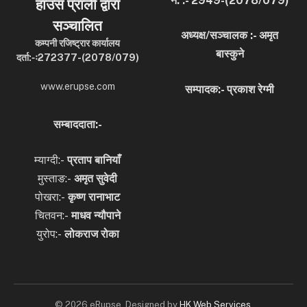
नं. :- 2949-(2078/079)
हाउस प्राली द्वारा
सञ्चालित
अध्यक्ष/सञ्चालक :- अमृत
कम्पनी रजिष्ट्रार कार्यालय
बास्कुने
दर्ता:-ः272377-(2078/079)
www.erupse.com
सम्पादक:- प्रकाश रेग्मी
सम्बाददाता:-
म्याग्दी:-
प्रताप बानियाँ
मुस्ताङ:-
अमृत
सुवेदी
पोखरा:-
कृष्ण रानाभाट
चितवन:-
माधव न्यौपाने
युरोप:-
लोकराज रोका
© 2026 eRupse. Designed by
HK Web Services
.