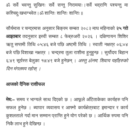
ॐ सर्वे भवन्तु सुखिनः सर्वे सन्तु निरामयाः।सर्वे भद्राणि पश्यन्तु मा
कश्चिद्दुःखभाग्भवेत।ॐ शान्तिः शान्तिः शान्तिः॥
सौर्यमास र चन्द्रमास अनुसार बिक्रम सम्बत २०८२ माघ महिनाको
२५ गते
आइतबार
तदनुसार इस्वी सम्बत ८ फेब्रुअरी २०२६ । दक्षिणायन शिशिर
ऋतु सप्तमी तिथि ०५:४६ बजे पछि अष्टमी तिथि । स्वाती नक्षत्र ०६:०४
बजे पछि विशाखा नक्षत्र । चन्द्रमा तुला राशीमा हुनुहुन्छ । सुर्योदय बिहान
६:४९ सूर्यस्त बेलुका १७:४९ बजे हुनेछन् ।
अस्तु ॐनम: शिवाय यहाँहरुको
दिन मंगलमय रहोस् ।
आजको दैनिक राशीफल
मेष:
–
समय र भाग्यले साथ दिएको छ । आफूले आँटेताकेका कार्यहरु पनि
सफल हुनेछ । ब्यापार व्यवासय र आफ्नो कार्यक्षेत्रबाट इमान्दार र कार्य
कुशलताले गर्दा मान सम्मान प्राप्ति हुने योग परेको छ । आर्थिक रुपमा पनि
निकै लाभ हुने देखिन्छ ।