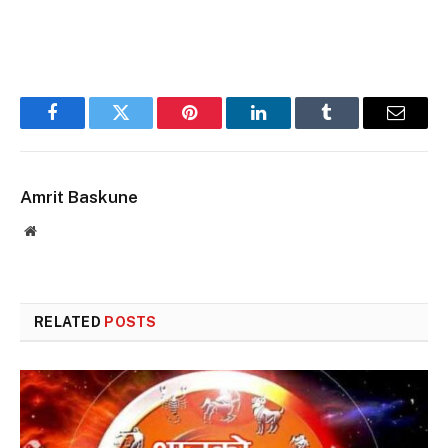
Facebook
Twitter
Pinterest
LinkedIn
Tumblr
Email
Amrit Baskune
Website
RELATED
POSTS