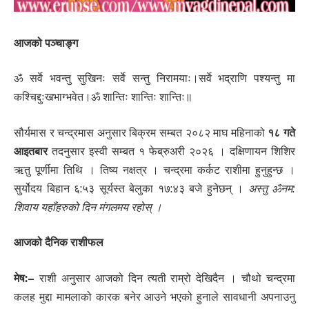
आजको पञ्चाङ्ग
ॐ सर्वे भवन्तु सुखिनः सर्वे सन्तु निरामयाः।सर्वे भद्राणि पश्यन्तु मा
कश्चिद्दुःखभाग्भवेत।ॐ शान्तिः शान्तिः शान्तिः॥
सौर्यमास र चन्द्रमास अनुसार बिक्रम सम्बत २०८२ माघ महिनाको
१८ गते
आइतबार
तदनुसार इस्वी सम्बत १ फेब्रुअरी २०२६ । दक्षिणायन शिशिर
ऋतु पूर्णीमा तिथि । तिष्य नक्षत्र । चन्द्रमा कर्कट राशीमा हुनुहुन्छ ।
सुर्योदय बिहान ६:५३ सूर्यस्त बेलुका १७:४३ बजे हुनेछन् ।
अस्तु ॐनम:
शिवाय यहाँहरुको दिन मंगलमय रहोस् ।
आजको दैनिक राशीफल
मेष:
–
राशी अनुसार आजको दिन त्यती राम्रो देखिदैन । चौथो चन्द्रमा
कलह मुद्दा मामलाको कारक बनेर आउने भएको हुनाले सावधानी अपनाउनु