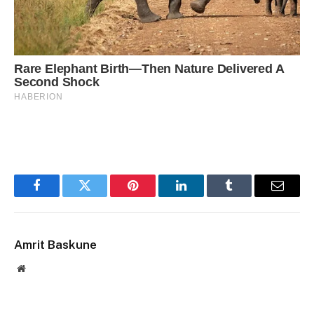
Facebook
Twitter
Pinterest
LinkedIn
Tumblr
Email
Amrit Baskune
Website