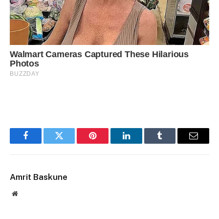
Facebook
Twitter
Pinterest
LinkedIn
Tumblr
Email
Amrit Baskune
Website