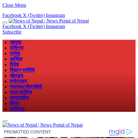
Close Menu
Facebook
X (Twitter)
Instagram
Facebook
X (Twitter)
Instagram
Subscribe
गृहपृष्ठ
राष्ट्रिय
प्रदेश
आर्थिक
विदेश
विज्ञान प्रविधि
खेलकूद
मनोरञ्जन
स्वास्थ्य/जीवनशैली
कला/साहित्य
सम्पादकीय
ईपेपर
राशीफल