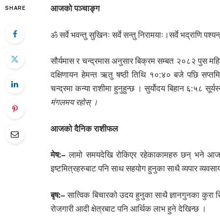
आजको पञ्चाङ्ग
SHARE
ॐ सर्वे भवन्तु सुखिनः सर्वे सन्तु निरामयाः।सर्वे भद्राणि पश्य
सौर्यमास र चन्द्रमास अनुसार बिक्रम सम्बत २०८२ पुस म
दक्षिणायन हेमन्त ऋतु षष्ठी तिथि १०:४० बजे पछि सप्तमि
चन्द्रमा कन्या राशीमा हुनुहुन्छ । सुर्योदय बिहान ६:५८ सूर
मंगलमय रहोस् ।
आजको दैनिक राशीफल
मेष:
–
लामो समयदेखि रोकिएर रहेकाकामहरु छन् भने आजको
इष्टमित्रहरुबाट पनि साथ सहयोग हुनुका साथै व्यपार व्यवसाय
बृष:
–
सात्विक बिचारको उदय हुनुका साथै ज्ञानगुनका कुरा सिक
रोजगारी आदी क्षेत्रबाट पनि आर्थिक लाभ हुने देखिन्छ ।