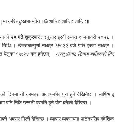
न्तु मा कश्चिद्दुःखभाग्भवेत।ॐ शान्तिः शान्तिः शान्तिः॥
हिनाको
२५ गते शुक्रबार
तदनुसार इस्वी सम्बत ९ जनावरी २०२६ ।
 तिथि । उत्तरफाल्गुणी नक्षत्र १७:२२ बजे पछि हस्ता नक्षत्र ।
्यस्त बेलुका १७:२४ बजे हुनेछन् ।
अस्तु ॐनम: शिवाय यहाँहरुको दिन
 दिनमा ती कामहरु अवश्यमभेव पुरा हुने देखिनेछ । साथिभाइ
मा पनि निकै उन्नती प्रगति हुने योग बनेको देखिन्छ ।
्ने अवसर मिल्ने देखिन्छ । व्यापार व्यवसायमा पार्टनरसिप वैदेशिक