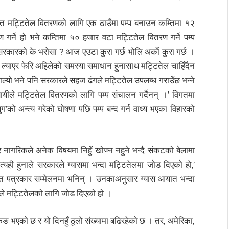
हित मट्टितेल वितरणको लागि एक ठाउँमा पम्प बनाउन कम्तिमा १२
गर्ने हो भने कम्तिमा ५० हजार वटा मट्टितेल वितरण गर्ने पम्प
‘सरकारको के भरोसा ? आज एउटा कुरा गर्छ भोलि अर्काे कुरा गर्छ ।
ा ल्याएर फेरि अहिलेको समस्या समाधान हुनासाथ मट्टितेल चाहिँदैन
हाल्यो भने पनि सरकारले सहज ढंगले मट्टितेल उपलब्ध गराउँछ भन्ने
यवसायीले मट्टितेल वितरणको लागि पम्प संचालन गर्दैनन् ।’ विगतमा
को अन्त्य गरेको घोषणा पछि पम्प बन्द गर्न वाध्य भएका विहारको
र नागरिकले अनेक विषयमा निहुँ खोज्न नहुने भन्दै संकटको बेलामा
यही हुनाले सरकारले ग्यासमा भन्दा मट्टितेलमा जोड दिएको हो,’
जित पत्रकार सम्मेलनमा भनिन् । उनकाअनुसार ग्यास आयात भन्दा
े मट्टितेलको लागि जोड दिएको हो ।
ङ भएको छ र यो दिनहुँ ठूलो संख्यामा बढिरहेको छ । तर, अमेरिका,