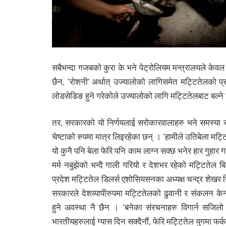
सबैभन्दा गजबको कुरा के भने पेट्रोलियम मन्त्रालयले के
छैन, ‘रोशनी’ अर्थात् उज्यालोको लागिसमेत मट्टितेलको प्
लोडसेडिङ हुने गरेकोले उज्यालोको लागि मट्टितेलबाट बल्ने 
तर, सरकारको यो निर्णयलाई सरोकारवालाहरु भने समस्य
चेष्टाको रुपमा मात्र लिइरहेका छन् । ‘हामीले उतिबेला मट
यो कुनै पनि बेला फेरि पनि काम लाग्न सक्छ भनेर हार गुहार
मर्म नबुझेको भन्दै गाली गरियो र देशभर रहेको मट्टितेल बि
प्रदेश मट्टितेल डिलर्स एशोसियसनका अध्यक्ष चन्द्र शेखर 
सरकारले देशव्यापीरुपमा मट्टितेलको ढुवानी र संकलन केन्
हुने अवस्था नै छैन । ‘बनेका संरचनाहरु विगार्न सज
भारतीयहरुलाई ग्यास दिन सक्दैनौं, फेरि मट्टितेल युगमा फर्