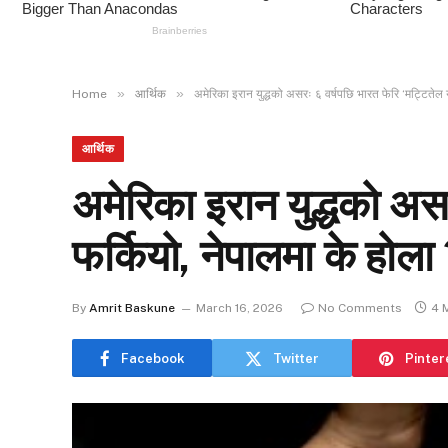
»
»
Home
आर्थिक
अमेरिका इरान युद्धको असरः ६ वर्षपछि भारत फेरि ‘मट्टितेल य
आर्थिक
अमेरिका इरान युद्धको असर
फर्कियो, नेपालमा के होला
By
Amrit Baskune
March 16, 2026
No Comments
4 
Facebook
Twitter
Pinter