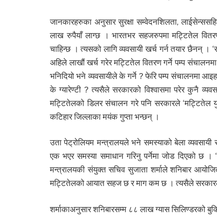
जानकारहरुका अनुसार सुरक्षा सम्वेदनशिलता, लाईसेन्सस
लाख रुपैयाँ लाग्छ । भारतभर सहजरुपमा मट्टितेल वितरण 
चाहिन्छ । त्यसको लागि व्यवसायी खर्च गर्न तयार छैनन् । 
अहिले लाखौं खर्च गरेर मट्टितेल वितरण गर्ने पम्प संचालनम
भनिदियो भने व्यवसायीले के गर्ने ? फेरि पम्प संचालनमा आइ
के ग्यारेण्टी ? त्यसैले सरकारको विश्वासमा परेर कुनै व्
मट्टितेलको डिलर संचालन गरे पनि सरकारले ‘मट्टितेल युग’
कटिहार जिल्लाका मयंक गुप्ता भन्छन् ।
उता पेट्रोलियम मन्त्रालयले भने समस्याको बेला व्यवसायी 
एक भएर समस्या समाधान गरिनु पर्नेमा जोड दिएको छ । ‘त्
मन्त्रालयकी संयुक्त सचिव सुजाता शर्माले शनिबार आयो
मट्टितेलको आयात सहज छ र माग कम छ । त्यसैले सरकारल
शर्माकाअनुसार शनिबारसम्म ८८ लाख ग्यास सिलिण्डरको बुकि