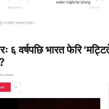
ुग’ मा फर्कियो, नेपालमा के होला ?
ः ६ वर्षपछि भारत फेरि ‘मट्टित
 ?
Mins Read
est