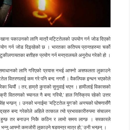
वल खाना पकाउनको लागि मात्रै मट्टितेलको उपयोग गर्न जोड दिएको
रयोग गर्न जोड दिइरहेको छ । भारतका कतिपय प्रान्तहरुमा चर्काे
टुकीलगायतका बत्तीहरु प्रयोग गर्न मन्त्रालयले अनुरोध गरेको हो ।
ा समाधानको लागि गरिएको प्रयास नभई आफ्नो असफलता लुकाउने
्टितेल वितरणलाई कम गरे पनि बन्द नगरौं । वैकल्पिक इन्धन भएकोले
 गरेका थियौं । तर, हाम्रो कुराको सुनुवाई भएन । हामीलाई विकासको
क्री वितरणको च्यानल नै बन्द गरियो,’ हाल निस्क्रिय रहेको उत्तर
सिंह भन्छन् । उनको भनाईमा ‘मट्टितेल युग’को अन्त्यको घोषणासँगै
द्रहरु बन्द गरेकोले अहिले तत्काल त्यो प्रभावकारीरुपमा संचालन
िलो हुन्छ तर बनाउन निकै कठिन र लामो समय लाग्छ । सरकारले
क भन्नु आफ्नो कमजोरी लुकाउने षडयन्त्र मात्र हो,’ उनी भन्छन् ।