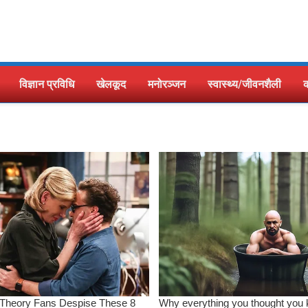
विज्ञान प्रविधि
खेलकूद
मनोरञ्जन
स्वास्थ्य/जीवनशैली
क