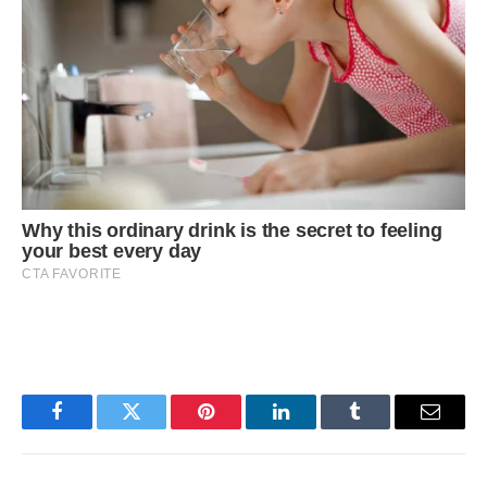
Facebook
Twitter
Pinterest
LinkedIn
Tumblr
Email