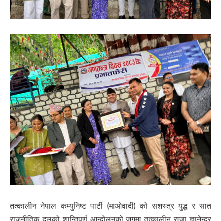
तत्कालीन नेपाल कम्युनिष्ट पार्टी (माओवादी) को सशस्त्र युद्ध र सात
राजनीतिक दलको शान्तिपूर्ण आन्दोलनको जगमा तत्कालीन राजा ज्ञानेन्द्र