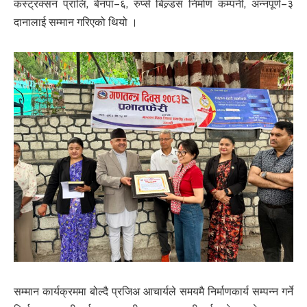
कस्ट्रक्सन प्रालि, बेनपा–६, रुप्से बिल्र्डस निर्माण कम्पनी, अन्नपूर्ण–३
दानालाई सम्मान गरिएको थियो ।
सम्मान कार्यक्रममा बोल्दै प्रजिअ आचार्यले समयमै निर्माणकार्य सम्पन्न गर्ने