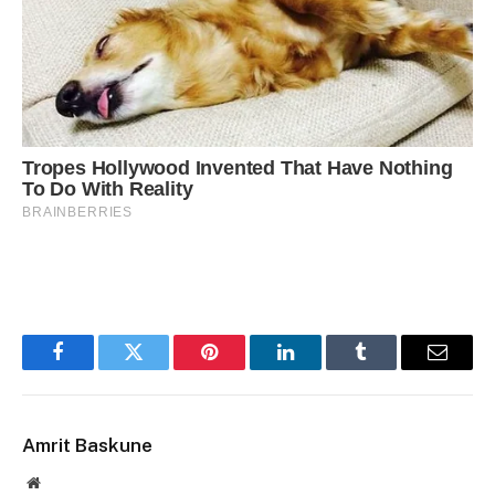
Facebook
Twitter
Pinterest
LinkedIn
Tumblr
Email
Amrit Baskune
Website