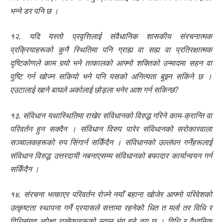
भन्ने डर पनि छ ।
१२. यदि यस्तो प्रवृत्तिलाई संवैधानिक शासकीय संरचनात्मक
प्रक्रियाहरूको कुनै स्थितिमा पनि ग्राह्य वा सह्य वा प्रतिरक्षात्मक
दृष्टिकोणले काम गर्‍यो भने तत्कालको आफ्नो शक्तिको उन्मादमा सहन वा
पुष्टि गर्न खोज्न सकियो भने पनि यसको अनित्यता बुझ्न सकिने छ ।
एउटालाई खाने बाघले अर्कालाई छोड्ला भनेर आश गर्न सकिन्छ?
१३. संविधान यथास्थितिमा राखेर संविधानको विरुद्ध गरिने काम-क्रान्ति वा
परिवर्तन हुन सक्दैन । संविधान विरुप पारेर संविधानको सरोकारवाला
सञ्चालकहरूको रुप सिंगार्न सकिँदैन । संविधानको उल्लंघन गर्नेहरूलाई
संविधान विरुद्ध उत्तरदायी नबनाएसम्म संविधानको बफादार कार्यान्वयन गर्न
सकिँदैन ।
१४. संरचना भत्काएर परिवर्तन रोज्ने नयाँ बहाना खोजेर आफ्नो परिवेशको
उत्कृष्टता स्थापना गर्ने प्रयासले सत्तामा रहनेको धित त मर्ला तर विधि र
विधिसंगत अपेक्षा राखेकाहरूको स्वप्न भंग हुने तय छ । विधि र वैधानिक