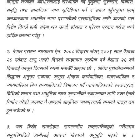
कानूनी राज्यको अवधारणालाई संस्थागत गर्दै मुलुकमा सुशासन, विकास,
समृद्धि तथा सामाजिक न्याय सुनिश्चित गर्न र सहज पहुँचयुक्त एवम्
जनआस्थामा आधारित न्याय प्रणालीको प्रत्याभूतिका लागि आजको यस
विशेष दिनले हामी सबैमा थप ऊर्जा, हौसला र प्रेरणा प्रदान गरोस् भन्ने
हार्दिक कामना गर्दछु ।
२. नेपाल प्रधान न्यायालय ऐन, २००८ विक्रम संवत् २००९ साल वैशाख
२६ गतेबाट लागू भएको दिनको सम्झनामा प्रत्येक वर्ष वैशाख २६ को
दिनलाई कानून दिवसको रुपमा मनाउँदै आएका छौ । शक्ति पृथकीकरणको
सिद्धान्त अनुरुप राज्यका प्रमुख अंगहरू कार्यपालिका, व्यवस्थापिका र
न्यायपालिका बिच राज्यशक्तिको विभाजन गर्दै न्यायपालिकाको स्वतन्त्रता,
विधिको शासन तथा आधुनिक न्याय प्रणालीको स्थापनाका लागि उक्त ऐनले
निर्माण गरेको जगबाट नै आजको आधुनिक न्यायप्रणाली सम्मको यात्रा तय
हुन सकेको छ ।
३. यस विशेष समारोहमा सम्माननीय राष्ट्रपतिज्यूको गरीमामय
समुपस्थितिले हामीलाई अत्यन्त गौरवको अनुभूति भएको छ ।