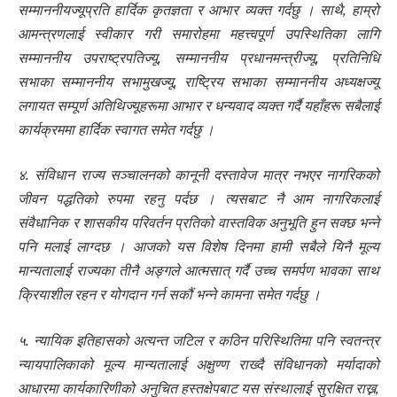
सम्माननीयज्यूप्रति हार्दिक कृतज्ञता र आभार व्यक्त गर्दछु । साथै, हाम्रो
आमन्त्रणलाई स्वीकार गरी समारोहमा महत्त्वपूर्ण उपस्थितिका लागि
सम्माननीय उपराष्ट्रपतिज्यू, सम्माननीय प्रधानमन्त्रीज्यू, प्रतिनिधि
सभाका सम्माननीय सभामुखज्यू, राष्ट्रिय सभाका सम्माननीय अध्यक्षज्यू
लगायत सम्पूर्ण अतिथिज्यूहरूमा आभार र धन्यवाद व्यक्त गर्दै यहाँहरू सबैलाई
कार्यक्रममा हार्दिक स्वागत समेत गर्दछु ।
४. संविधान राज्य सञ्चालनको कानूनी दस्तावेज मात्र नभएर नागरिकको
जीवन पद्धतिको रुपमा रहनु पर्दछ । त्यसबाट नै आम नागरिकलाई
संवैधानिक र शासकीय परिवर्तन प्रतिको वास्तविक अनुभूति हुन सक्छ भन्ने
पनि मलाई लाग्दछ । आजको यस विशेष दिनमा हामी सबैले यिनै मूल्य
मान्यतालाई राज्यका तीनै अङ्गले आत्मसात् गर्दै उच्च समर्पण भावका साथ
क्रियाशील रहन र योगदान गर्न सकौं भन्ने कामना समेत गर्दछु ।
५. न्यायिक इतिहासको अत्यन्त जटिल र कठिन परिस्थितिमा पनि स्वतन्त्र
न्यायपालिकाको मूल्य मान्यतालाई अक्षुण्ण राख्दै संविधानको मर्यादाको
आधारमा कार्यकारिणीको अनुचित हस्तक्षेपबाट यस संस्थालाई सुरक्षित राख्न,