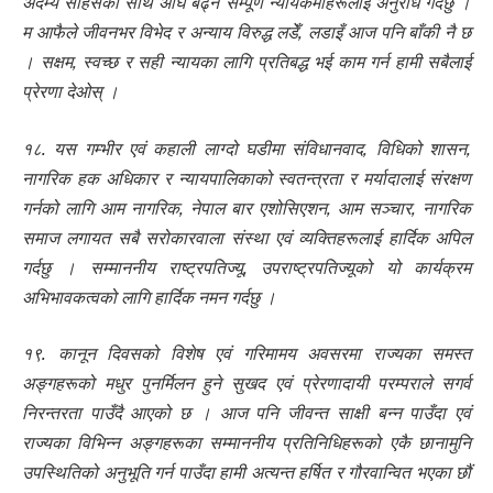
अदम्य साहसका साथ अघि बढ्न सम्पूर्ण न्यायकर्मीहरूलाई अनुरोध गर्दछु ।
म आफैले जीवनभर विभेद र अन्याय विरुद्ध लडेँ, लडाइँ आज पनि बाँकी नै छ
। सक्षम, स्वच्छ र सही न्यायका लागि प्रतिबद्ध भई काम गर्न हामी सबैलाई
प्रेरणा देओस् ।
१८. यस गम्भीर एवं कहाली लाग्दो घडीमा संविधानवाद, विधिको शासन,
नागरिक हक अधिकार र न्यायपालिकाको स्वतन्त्रता र मर्यादालाई संरक्षण
गर्नको लागि आम नागरिक, नेपाल बार एशोसिएशन, आम सञ्चार, नागरिक
समाज लगायत सबै सरोकारवाला संस्था एवं व्यक्तिहरूलाई हार्दिक अपिल
गर्दछु । सम्माननीय राष्ट्रपतिज्यू, उपराष्ट्रपतिज्यूको यो कार्यक्रम
अभिभावकत्वको लागि हार्दिक नमन गर्दछु ।
१९. कानून दिवसको विशेष एवं गरिमामय अवसरमा राज्यका समस्त
अङ्गहरूको मधुर पुनर्मिलन हुने सुखद एवं प्रेरणादायी परम्पराले सगर्व
निरन्तरता पाउँदै आएको छ । आज पनि जीवन्त साक्षी बन्न पाउँदा एवं
राज्यका विभिन्न अङ्गहरूका सम्माननीय प्रतिनिधिहरूको एकै छानामुनि
उपस्थितिको अनुभूति गर्न पाउँदा हामी अत्यन्त हर्षित र गौरवान्वित भएका छौं