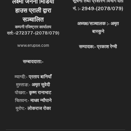
लक्ष्मी जननी मिडिया
सूचना तथा प्रशारण विभाग दर्ता
नं. :- 2949-(2078/079)
हाउस प्राली द्वारा
सञ्चालित
अध्यक्ष/सञ्चालक :- अमृत
कम्पनी रजिष्ट्रार कार्यालय
बास्कुने
दर्ता:-ः272377-(2078/079)
www.erupse.com
सम्पादक:- प्रकाश रेग्मी
सम्बाददाता:-
म्याग्दी:-
प्रताप बानियाँ
मुस्ताङ:-
अमृत
सुवेदी
पोखरा:-
कृष्ण रानाभाट
चितवन:-
माधव न्यौपाने
युरोप:-
लोकराज रोका