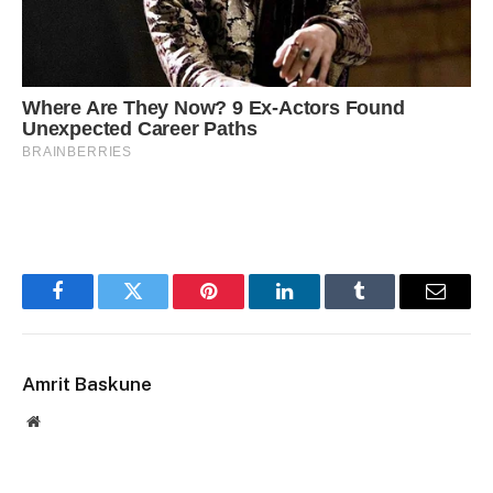
Facebook
Twitter
Pinterest
LinkedIn
Tumblr
Email
Amrit Baskune
Website