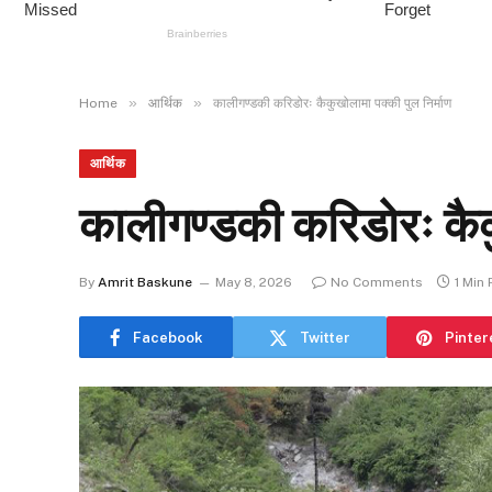
»
»
Home
आर्थिक
कालीगण्डकी करिडोरः कैकुखोलामा पक्की पुल निर्माण
आर्थिक
कालीगण्डकी करिडोरः कैकु
By
Amrit Baskune
May 8, 2026
No Comments
1 Min
Facebook
Twitter
Pinter