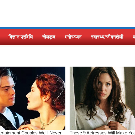
विज्ञान प्रविधि
खेलकूद
मनोरञ्जन
स्वास्थ्य/जीवनशैली
क