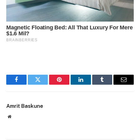
Facebook
Twitter
Pinterest
LinkedIn
Tumblr
Email
Amrit Baskune
Website