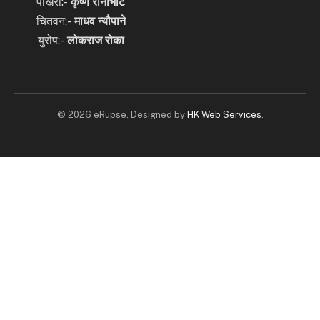
पोखरा:-
कृष्ण रानाभाट
चितवन:-
माधव न्यौपाने
युरोप:-
लोकराज रोका
© 2026 eRupse. Designed by
HK Web Services
.