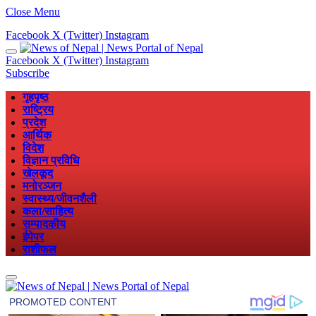
Close Menu
Facebook
X (Twitter)
Instagram
Facebook
X (Twitter)
Instagram
Subscribe
गृहपृष्ठ
राष्ट्रिय
प्रदेश
आर्थिक
विदेश
विज्ञान प्रविधि
खेलकूद
मनोरञ्जन
स्वास्थ्य/जीवनशैली
कला/साहित्य
सम्पादकीय
ईपेपर
राशीफल