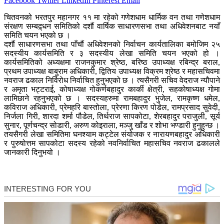
Facebook
Twitter
LinkedIn
Pinterest
Email
चितवनको भरतपुर महानगर ११ मा रहेको गणेशधाम धार्मिक वन तथा गणेशधाम
संरक्षण सम्बद्र्धन समितिको दशौं वार्षिक साधारणसभा तथा अधिवेशनबाट नयाँ
समिति चयन भएको छ ।
दशौं साधारणसभा तथा पाँचौं अधिवेशनको निर्वाचन कार्यतालिका बमोजिम २५
सदस्यीय कार्यसमिति र ३ सदस्यीय लेखा समिति चयन भएको हो ।
कार्यसमितिको अध्यक्षमा राजनकुमार श्रेष्ठ, बरिष्ठ उपाध्यक्ष रबिन्द्र बराल,
प्रथम उपाध्यक्ष बाबुराम अधिकारी, द्वितिय उपाध्यक्ष विक्रम श्रेष्ठ र महासचिवमा
नवराज ढकाल निर्विरोध निर्वाचित हुनुभएको छ । त्यसैगरी सचिव वेदराज न्यौपाने
र अमृता भट्टराई, कोषाध्यक्ष गोकर्णबहादुर कार्की क्षेत्री, सहकोषाध्यक्ष गोमा
लामिछाने रहनुभएको छ । सदस्यहरुमा रामबहादुर भुजेल, रामकृष्ण धमेल,
कविराज अधिकारी, प्रेमहरि बास्तोला, प्रेरणा किरण पोडेल, रामप्रसाद सुवेदी,
निर्जला गिरी, शारदा शर्मा पौडेल, तिर्थराज सापकोटा, शेरबहादुर पराजुली, सूर्य
सुनार, पूर्णचन्द्र सोडारी, अरुण कोइराला, मञ्जु खाँड र शोभा भण्डारी हुनुहुन्छ ।
तयसैगरी लेखा समितिमा घनश्याम कट्टेल संयोजक र नारायणबहादुर अधिकारी
र पुरुषोत्तम सापकोटा सदस्य रहेको नवनिर्वाचित महासचिव नवराज ढकालले
जानकारी दिनुभयो ।