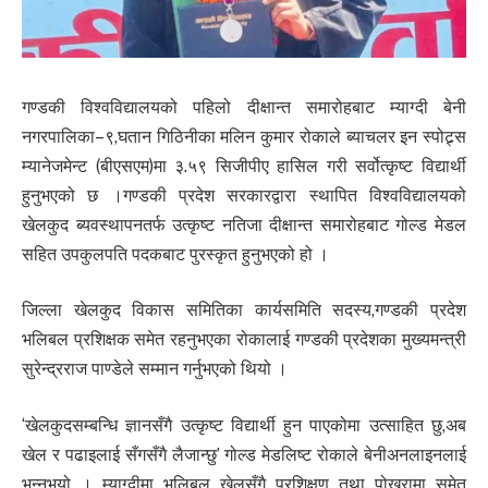
गण्डकी विश्वविद्यालयको पहिलो दीक्षान्त समारोहबाट म्याग्दी बेनी
नगरपालिका–९,घतान गिठिनीका मलिन कुमार रोकाले ब्याचलर इन स्पोट्र्स
म्यानेजमेन्ट (बीएसएम)मा ३.५९ सिजीपीए हासिल गरी सर्वोत्कृष्ट विद्यार्थी
हुनुभएको छ ।गण्डकी प्रदेश सरकारद्वारा स्थापित विश्वविद्यालयको
खेलकुद ब्यवस्थापनतर्फ उत्कृष्ट नतिजा दीक्षान्त समारोहबाट गोल्ड मेडल
सहित उपकुलपति पदकबाट पुरस्कृत हुनुभएको हो ।
जिल्ला खेलकुद विकास समितिका कार्यसमिति सदस्य,गण्डकी प्रदेश
भलिबल प्रशिक्षक समेत रहनुभएका रोकालाई गण्डकी प्रदेशका मुख्यमन्त्री
सुरेन्द्रराज पाण्डेले सम्मान गर्नुभएको थियो ।
‘खेलकुदसम्बन्धि ज्ञानसँगै उत्कृष्ट विद्यार्थी हुन पाएकोमा उत्साहित छु,अब
खेल र पढाइलाई सँगसँगै लैजान्छु’ गोल्ड मेडलिष्ट रोकाले बेनीअनलाइनलाई
भन्नुभयो । म्याग्दीमा भलिबल खेलसँगै प्रशिक्षण तथा पोखरामा समेत