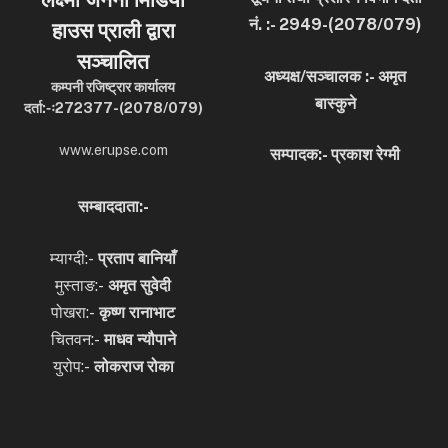
नं. :- 2949-(2078/079)
हाउस प्राली द्वारा
सञ्चालित
अध्यक्ष/सञ्चालक :- अमृत
कम्पनी रजिष्ट्रार कार्यालय
बास्कुने
दर्ता:-ः272377-(2078/079)
www.erupse.com
सम्पादक:- प्रकाश रेग्मी
सम्बाददाता:-
म्याग्दी:-
प्रताप बानियाँ
मुस्ताङ:-
अमृत
सुवेदी
पोखरा:-
कृष्ण रानाभाट
चितवन:-
माधव न्यौपाने
युरोप:-
लोकराज रोका