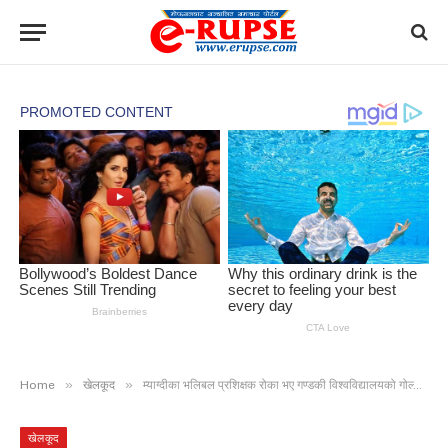
»
»
Home
खेलकूद
म्याग्दीका भलिबल प्रशिक्षक रोका भए गण्डकी विश्वविद्यालयको गोल्डमेडलिस्ट
खेलकूद