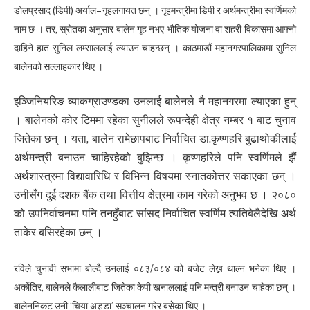
डोलप्रसाद (डिपी) अर्याल– गृहलगायत छन् । गृहमन्त्रीमा डिपी र अर्थमन्त्रीमा स्वर्णिमको
नाम छ । तर, स्रोतका अनुसार बालेन गृह नभए भौतिक योजना वा शहरी विकासमा आफ्नो
दाहिने हात सुनिल लम्साललाई ल्याउन चाहन्छन् । काठमाडौं महानगरपालिकामा सुनिल
बालेनको सल्लाहकार थिए ।
इञ्जिनियरिङ ब्याकग्राउण्डका उनलाई बालेनले नै महानगरमा ल्याएका हुन्
। बालेनको कोर टिममा रहेका सुनीलले रूपन्देही क्षेत्र नम्बर १ बाट चुनाव
जितेका छन् । यता, बालेन रामेछापबाट निर्वाचित डा.कृष्णहरि बुढाथोकीलाई
अर्थमन्त्री बनाउन चाहिरहेको बुझिन्छ । कृष्णहरिले पनि स्वर्णिमले झैं
अर्थशास्त्रमा विद्यावारिधि र विभिन्न विषयमा स्नातकोत्तर सकाएका छन् ।
उनीसँग दुई दशक बैंक तथा वित्तीय क्षेत्रमा काम गरेको अनुभव छ । २०८०
को उपनिर्वाचनमा पनि तनहुँबाट सांसद निर्वाचित स्वर्णिम त्यतिबेलैदेखि अर्थ
ताकेर बसिरहेका छन् ।
रविले चुनावी सभामा बोल्दै उनलाई ०८३/०८४ को बजेट लेख्न थाल्न भनेका थिए ।
अर्कोतिर, बालेनले कैलालीबाट जितेका केपी खनाललाई पनि मन्त्री बनाउन चाहेका छन् ।
बालेननिकट उनी ‘चिया अड्डा’ सञ्चालन गरेर बसेका थिए ।