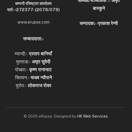
अध्यक्ष/सञ्चालक :- अमृत
कम्पनी रजिष्ट्रार कार्यालय
बास्कुने
दर्ता:-ः272377-(2078/079)
www.erupse.com
सम्पादक:- प्रकाश रेग्मी
सम्बाददाता:-
म्याग्दी:-
प्रताप बानियाँ
मुस्ताङ:-
अमृत
सुवेदी
पोखरा:-
कृष्ण रानाभाट
चितवन:-
माधव न्यौपाने
युरोप:-
लोकराज रोका
© 2026 eRupse. Designed by
HK Web Services
.