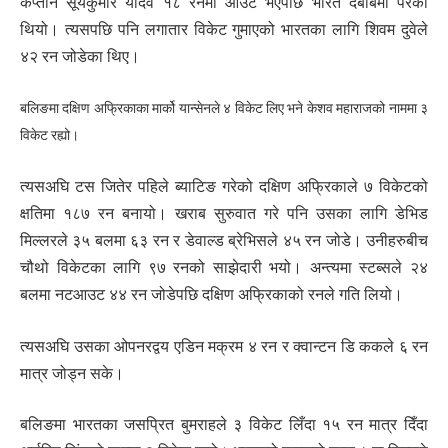
कप्तान सूर्यकुमार यादव १८ रनमा आउट भएपछि भारत दबाबमा परेको
थियो। त्यसपछि पनि लगातार विकेट गुमाएको भारतका लागि शिवम दुवेले
४२ रन जोडेका थिए।
बलिङमा दक्षिण अफ्रिकाका मार्को यान्सेनले ४ विकेट लिए भने केशव महाराजको नाममा ३
विकेट रह्यो।
त्यसअघि टस जितेर पहिले ब्याटिङ गरेको दक्षिण अफ्रिकाले ७ विकेटको
क्षतिमा १८७ रन बनायो। खराब सुरुवात गरे पनि उसका लागि डेभिड
मिल्लरले ३५ बलमा ६३ रन र डेवाल्ड ब्रेभिसले ४५ रन जोडे। उनीहरुबीच
चौथो विकेटका लागि ९७ रनको साझेदारी भयो। अन्त्यमा स्टब्सले २४
बलमा नटआउट ४४ रन जोडेपछि दक्षिण अफ्रिकाको रनले गति लियो।
त्यसअघि उसका ओपनरद्वय एडिन मक्रम ४ रन र क्वान्टन डि ककले ६ रन
मात्र जोड्न सके।
बलिङमा भारतका जसप्रित बुमराहले ३ विकेट लिँदा १५ रन मात्र दिँदा