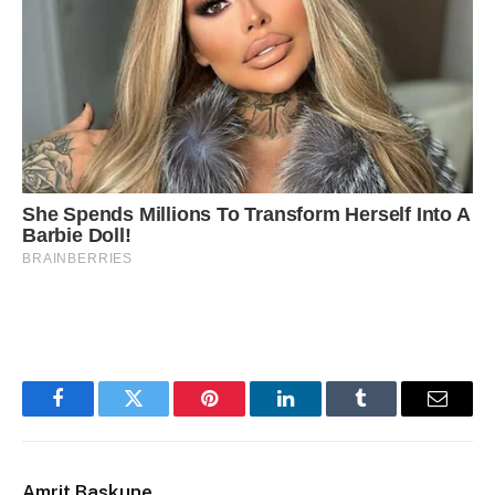
Facebook
Twitter
Pinterest
LinkedIn
Tumblr
Email
Amrit Baskune