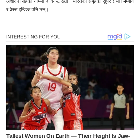
अर्शदिप सिंहको नाममा २ विकेट रह्यो। भारतको समूहको सुपर ८ मा जिम्बावे
र वेस्ट इन्डिज पनि छन्।