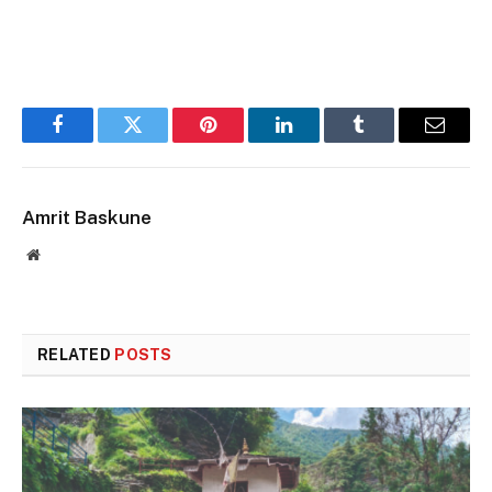
Facebook
Twitter
Pinterest
LinkedIn
Tumblr
Email
Amrit Baskune
Website
RELATED
POSTS