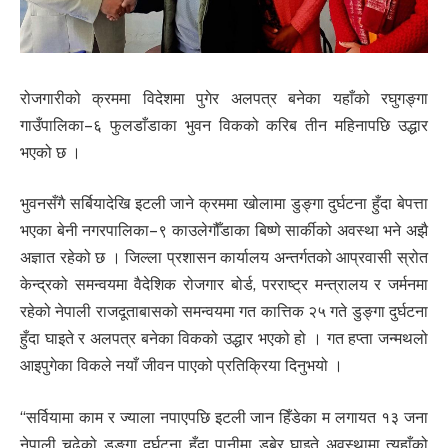
रोजगारीको क्रममा विदेशमा पुगेर अलपत्र बनेका यहाँको रघुगङ्गा
गाउँपालिका–६ फुलडाँडाका भुवन विकको करिब तीन महिनापछि उद्धार
भएको छ ।
भुवनसँगै सर्बियादेखि इटली जाने क्रममा खोलामा डुङ्गा दुर्घटना हुँदा बेपत्ता
भएका बेनी नगरपालिका–९ काउलेगौँडाका बिष्णे सार्कीको अवस्था भने अझै
अज्ञात रहेको छ । जिल्ला प्रशासन कार्यालय अन्तर्गतको आप्रवासी स्रोत
केन्द्रको समन्वयमा वैदेशिक रोजगार बोर्ड, परराष्ट्र मन्त्रालय र जर्मनमा
रहेको नेपाली राजदूताबासको समन्वयमा गत कात्तिक २५ गते डुङ्गा दुर्घटना
हुँदा घाइते र अलपत्र बनेका विकको उद्धार भएको हो । गत हप्ता जन्मथलो
आइपुगेका विकले नयाँ जीवन पाएको प्रतिक्रिया दिनुभयो ।
“सर्वियामा काम र ज्याला नपाएपछि इटली जान हिँडेका म लगायत १३ जना
नेपाली चढेको डुुङ्गा दुर्घटना हुँदा पानीमा डुबेर घाइते अवस्थामा त्यहाँको