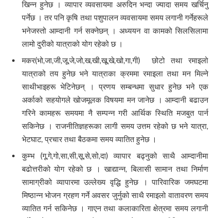
खिन्न हुनेछ । व्यापार व्यवसायमा अरुदिन भन्दा ज्यादा समय खर्चिनु
पर्नेछ । तर पनि कृषि तथा पशुपालन व्यवसायमा समय लगानी गर्नेहरूले
भनेजस्तो आम्दानी गर्न सक्नेछन् । अध्ययन वा कामको सिलसिलामा
लामो दुरीको यात्राको योग रहेको छ ।
मकर(भो,जा,जी,जू,जे,जो,ख,खी,खू,खे,खो,गा,गी) छोटो तथा रमाइलो
यात्राको तय हुनेछ भने यात्राका क्रममा रमाइला तथा मन मिल्ने
साथीभाइहरू भेटिनेछन् । प्रणय सम्बन्धमा सुधार हुनेछ भने एक
अर्काको सहयोगले खोजमूलक विषयमा मन जानेछ । आम्दानी बढाउन
गरिने कामहरू समयमा नै सम्पन्न गरी आर्थिक स्थिति मजबुत पार्न
सकिनेछ । राजनीतिज्ञहरूका लागी समय उत्तम रहेको छ भने यात्रा,
भेटघाट, प्रचार तथा बैठकमा समय व्यातित हुनेछ ।
कुम्भ (गू,गे,गो,सा,सी,सू,से,सो,दा) व्यापार बढ्नुको साथै आम्दानीमा
बढोत्तरीको योग रहेको छ । खाद्यान्न, बिलासी सामान तथा निर्माण
सामाग्रीको व्यापारमा उल्लेख्य वृद्धि हुनेछ । पारिवारिक जमघटमा
मिष्ठान्न भोजन ग्रहण गर्ने अवसर जुर्नुको साथै रमाइलो वातावरण समय
व्यातित गर्न सकिनेछ । गाएन तथा कलाकारिता क्षेत्रमा समय लगानी