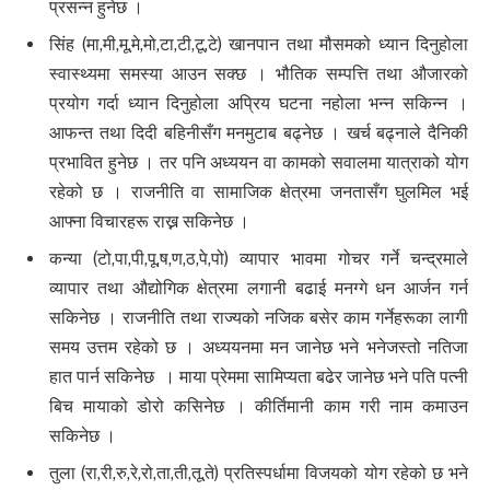
प्रसन्न हुनेछ ।
सिंह (मा,मी,मू,मे,मो,टा,टी,टू,टे) खानपान तथा मौसमको ध्यान दिनुहोला
स्वास्थ्यमा समस्या आउन सक्छ । भौतिक सम्पत्ति तथा औजारको
प्रयोग गर्दा ध्यान दिनुहोला अप्रिय घटना नहोला भन्न सकिन्न ।
आफन्त तथा दिदी बहिनीसँग मनमुटाब बढ्नेछ । खर्च बढ्नाले दैनिकी
प्रभावित हुनेछ । तर पनि अध्ययन वा कामको सवालमा यात्राको योग
रहेको छ । राजनीति वा सामाजिक क्षेत्रमा जनतासँग घुलमिल भई
आफ्ना विचारहरू राख्न सकिनेछ ।
कन्या (टो,पा,पी,पू,ष,ण,ठ,पे,पो) व्यापार भावमा गोचर गर्ने चन्द्रमाले
व्यापार तथा औद्योगिक क्षेत्रमा लगानी बढाई मनग्गे धन आर्जन गर्न
सकिनेछ । राजनीति तथा राज्यको नजिक बसेर काम गर्नेहरूका लागी
समय उत्तम रहेको छ । अध्ययनमा मन जानेछ भने भनेजस्तो नतिजा
हात पार्न सकिनेछ । माया प्रेममा सामिप्यता बढेर जानेछ भने पति पत्नी
बिच मायाको डोरो कसिनेछ । कीर्तिमानी काम गरी नाम कमाउन
सकिनेछ ।
तुला (रा,री,रु,रे,रो,ता,ती,तू,ते) प्रतिस्पर्धामा विजयको योग रहेको छ भने