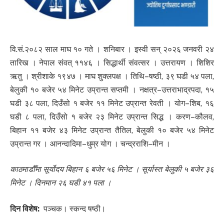
वि.सं.२०८२ साल माघ १० गते । शनिबार । इस्वी सन् २०२६ जनवरी २४
तारिख । नेपाल संवत् ११४६ । सिद्धार्थी संवत्सर । उत्तरायण । शिशिर
ऋतु । श्रीशाके १९४७ । माघ शुक्लपक्ष । तिथि–षष्ठी, ३९ घडी ५४ पला,
बेलुकी १० बजेर ५४ मिनेट उप्रान्त सप्तमी । नक्षत्र–उत्तराभाद्रपदा, १५
घडी ३८ पला, दिउँसो १ बजेर ११ मिनेट उप्रान्त रेवती । योग–शिब, १६
घडी ८ पला, दिउँसो १ बजेर २३ मिनेट उप्रान्त सिद्ध । करण–कौलव,
बिहान ११ बजेर ४३ मिनेट उप्रान्त तैतिल, बेलुकी १० बजेर ५४ मिनेट
उप्रान्त गर । आनन्दादिमा–धुम्र योग । चन्द्रराशि–मीन ।
काठमाडौँमा सूर्योदय बिहान ६ बजेर ५६ मिनेट । सूर्यास्त बेलुकी ५ बजेर ३६
मिनेट । दिनमान २६ घडी ४१ पला ।
दिन विशेष:
पञ्चक। स्कन्द षष्ठी।