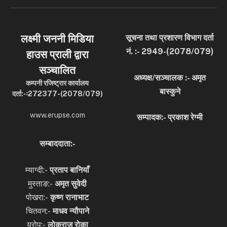
लक्ष्मी जननी मिडिया
सूचना तथा प्रशारण विभाग दर्ता
नं. :- 2949-(2078/079)
हाउस प्राली द्वारा
सञ्चालित
अध्यक्ष/सञ्चालक :- अमृत
कम्पनी रजिष्ट्रार कार्यालय
बास्कुने
दर्ता:-ः272377-(2078/079)
www.erupse.com
सम्पादक:- प्रकाश रेग्मी
सम्बाददाता:-
म्याग्दी:-
प्रताप बानियाँ
मुस्ताङ:-
अमृत
सुवेदी
पोखरा:-
कृष्ण रानाभाट
चितवन:-
माधव न्यौपाने
युरोप:-
लोकराज रोका