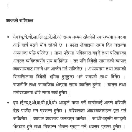
।
आजको राशिफल
मेष (चू,चे,चो,ला,लि,लू,ले,लो,अ) समय मध्यम रहेकोले स्वास्थ्यमा समस्या
आई खर्च बढ्ने योग रहेको छ । पढाइ लेखाइमा समय दिन नसक्दा
अरूभन्दा पछि परिनेछ । माया प्रेममा अविश्वास बढ्ने तथा परिवारका
अग्रज व्यक्तित्वसँग राय बाझिनेछ । तर पनि विदेशी सामानको व्यापार
व्यवसायबाट मनग्गे धन आर्जन गर्न सकिनेछ । अध्ययनमा तथा कामको
सिलसिलामा विदेशी भूमिमा हुनुहुन्छ भने समयले साथ दिनेछ ।
राजनीति तथा सामाजिक क्षेत्रमा समय व्यातित हुनेछ । यात्रा तथा
मनोरञ्जनमा थोरै समय खर्च हुनेछ ।
वृष (ई,ऊ,ए,ओ,वा,वी,वू,वे,वो) आफूले माया गर्ने मान्छेलाई आफ्नै वरिपरि
देख्न पाउँदा मन प्रसन्न हुनेछ । परिवारका आवश्यकताहरू पूरा गर्न
सकिनेछ । व्यापार व्यवसाय फस्टाएर जानेछ । साथीभाइसँग रमाइलो
भेटघाट हुने तथा मिष्ठान्न भोजन ग्रहण गर्ने अवसर प्राप्त हुनेछ ।