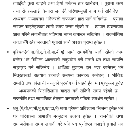
तपाईँको कुरा काट्ने तथा ईर्ष्या गर्नेहरू हार खानेछन् । पुराना ऋण
तथा रोगहरूलाई किनारा लगाउँदै परिणाममुखी काम गर्न सकिनेछ ।
अध्ययन अध्यापनमा भनेजस्तो सफलता हात पार्न सकिनेछ । प्रेममा
रमाउन चाहनेहरूका लागी समय उत्तम रहेको छ । व्यापार व्यवसायमा
आज गरिने लगानीबाट भविष्यमा नाफा कमाउन सकिनेछ । राजनीतिमा
जनतासँगै रहेर जनताको गुनासो सन्ने अवसर प्राप्त हुनेछ ।
वृश्चिक(तो,ना,नी,नू,ने,नो,या,यी,यू) लामो समयदेखि थाती रहेको काम
बन्नेछ भने विभिन्न अवसरको सदुपयोग गरी मनग्गे धन तथा सम्पत्ति
सङ्ग्रह गर्न सकिनेछ । आर्थिक मुद्दाहरू हल भएर जानेछन् भने
मित्रहरूको सहयोग रहनाले समयमा कामहरू बन्नेछन् । भौतिक
सम्पत्ति तथा बिलासी वस्तुको प्रयोग गर्न पाइने हुँदा मन प्रफुल्ल हुनेछ
। अध्ययनको सिलसिलामा यात्रा गर्न सकिने समय रहेको छ ।
राजनीति तथा सामाजिक क्षेत्रमा जनताको गतिलो समर्थन रहनेछ ।
धनु (ये,यो,भा,भी,भू,ध,फा,ढा,भे) माया प्रेममा अविश्वास सिर्जना हुनेछ भने
घर परिवारमा आमासँग मनमुटाब उत्पन्न हुनेछ । राजनीति तथा
समाजसेवामा समय लगानी गरे पनि पद प्रतिष्ठा नपाइने हुनाले मन