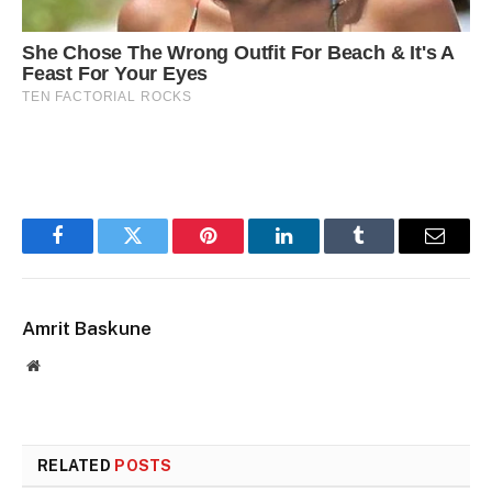
Facebook
Twitter
Pinterest
LinkedIn
Tumblr
Email
Amrit Baskune
Website
RELATED
POSTS