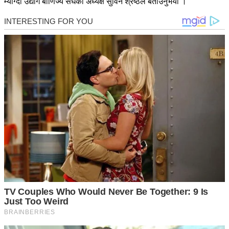
म्याग्दी उद्योग बाणिज्य संघका अध्यक्ष सुविन श्रेष्ठले बताउनुभयो ।