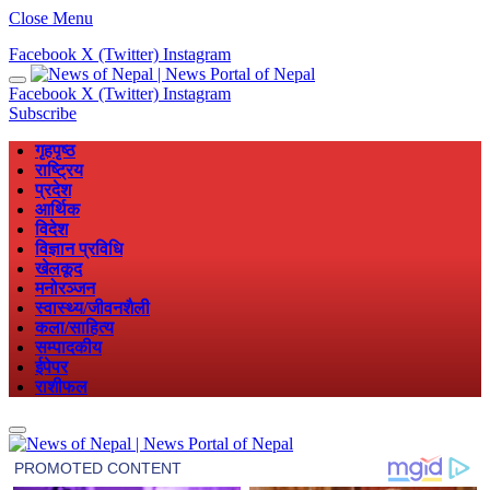
Close Menu
Facebook
X (Twitter)
Instagram
Facebook
X (Twitter)
Instagram
Subscribe
गृहपृष्ठ
राष्ट्रिय
प्रदेश
आर्थिक
विदेश
विज्ञान प्रविधि
खेलकूद
मनोरञ्जन
स्वास्थ्य/जीवनशैली
कला/साहित्य
सम्पादकीय
ईपेपर
राशीफल