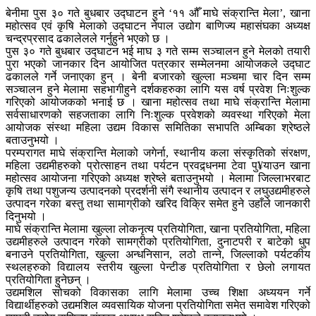
बेनीमा पुस ३० गते बुधबार उद्घाटन हुने ‘११ औँ माघे संक्रान्ति मेला’, खाना
महोत्सव एवं कृषि मेलाको उद्घाटन नेपाल उद्योग बाणिज्य महासंघका अध्यक्ष
चन्द्रप्रसाद ढकालेलले गर्नुहुने भएको छ ।
पुस ३० गते बुधबार उद्घाटन भई माघ ३ गते सम्म सञ्चालन हुने मेलको तयारी
पुरा भएको जानकार दिन आयोजित पत्रकार सम्मेलनमा आयोजकले उद्घाट
ढकालले गर्ने जनाएका हुन् । बेनी बजारको खुल्ला मञ्चमा चार दिन सम्म
सञ्चालन हुने मेलामा सहभागीहुने दर्शकहरुका लागि यस वर्ष प्रवेश निःशुल्क
गरिएको आयोजकको भनाई छ । खाना महोत्सव तथा माघे संक्रान्ति मेलामा
सर्वसाधारणको सहजताका लागि निःशुल्क प्रवेशको व्यवस्था गरिएको मेला
आयोजक संस्था महिला उद्यम विकास समितिका सभापति अम्बिका श्रेष्ठले
बताउनुभयो ।
परम्परागत माघे संक्रान्ति मेलाको जगेर्ना, स्थानीय कला संस्कृतिको संरक्षण,
महिला उद्यमीहरुको प्रोत्साहन तथा पर्यटन प्रवद्र्धनमा टेवा पु¥याउन खाना
महोत्सव आयोजना गरिएको अध्यक्ष श्रेष्ले बताउनुभयो । मेलामा जिल्लाभरबाट
कृषि तथा पशुजन्य उत्पादनको प्रदर्शनी संगै स्थानीय उत्पादन र लघुउद्यमीहरुले
उत्पादन गरेका बस्तु तथा सामाग्रीको खरिद विक्रि समेत हुने उहाँले जानकारी
दिनुभयो ।
माघे संक्रान्ति मेलामा खुल्ला लोकनृत्य प्रतियोगिता, खाना प्रतियोगिता, महिला
उद्यमीहरुले उत्पादन गरेको सामग्रीको प्रतियोगिता, दुनाटपरी र बाटेको धुप
बनाउने प्रतियोगिता, खुल्ला अन्धनिसान, लठो तान्ने, जिल्लाको पर्यटकीय
स्थलहरुको विद्यालय स्तरीय खुल्ला पेन्टीङ प्रतियोगिता र छेलो लगायत
प्रतियोगिता हुनेछन् ।
उद्यमशिल सोचको विकासका लागि मेलामा उच्च शिक्षा अध्ययन गर्ने
विद्यार्थीहरुको उद्यमशिल व्यवसायिक योजना प्रतियोगिता समेत समावेश गरिएको