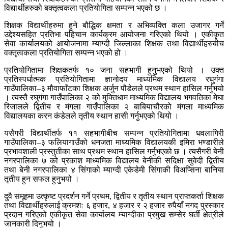
विद्यार्थीहरुको बक्तृत्वकला प्रतियोगिता सम्पन्न भएको छ ।
शिक्षक विद्यार्थीहरुमा हुने बौद्धिक क्षमता र अभिव्यक्ति कला उजागर गर्ने
उद्देश्यसहित प्रतिभा पहिचान कार्यक्रम आयोजना गरिएको थियो । एकीकृत
सेवा कार्यालयको आयोजनामा म्याग्दी जिल्लाका शिक्षक तथा विद्यार्थीहरुबीच
वक्तृत्वकला प्रतियोगिता सम्पन्न भएको हो ।
प्रतियोगितामा शिक्षकतर्फ १० जना सहभागी हुनुभएको थियो । उक्त
प्रतिस्पर्धात्मक प्रतियोगितामा ज्ञानोदय माध्यमिक विद्यालय रघुगंगा
गाउँपालिका–३ मौवाफाँटका शिक्षक अर्जुन पौडेलले प्रथम स्थान हासिल गर्नुभयो
। त्यस्तै रघुगंगा गाउँपालिका २ को मुक्तिधाम माध्यमिक विद्यालय भगवतिका मेघा
रिजालले द्वितीय र मंगला गाउँपालिका २ बाबियाचौरको मंगला माध्यमिक
विद्यालयका करन कंडेलले तृतीय स्थान हासी गर्नुभएको थियो ।
यसैगरी विद्यार्थीतर्फ ११ सहभागीबीच सम्पन्न प्रतियोगितामा धवलागिरी
गाउँपालिका–३ फलियागाउँको धनजता माध्यमिक विद्यालयकी इमिरा भण्डारीले
प्रभावशाली प्रस्तुतीका साथ प्रथम स्थान हासिल गर्नुभएको छ । त्यसैगरी बेनी
नगरपालिका ७ को प्रकाश माध्यमिक विद्यालय बेनीकी सदिक्षा सुवेदी द्वितीय
तथा बेनी नगरपालिका ४ सिंगाको म्याग्दी एकेडेमी सिंगाकी विअप्सिना बानिया
तृतीय हुन सफल हुनुभयो ।
दुवै समूहमा उत्कृष्ट प्रदर्शन गर्ने प्रथम, द्वितीय र तृतीय स्थान प्राप्तकर्ता शिक्षक
तथा विद्यार्थीहरुलाई क्रमशः ६ हजार, ४ हजार र २ हजार रुपैयाँ नगद पुरस्कार
प्रदान गरिएको एकीकृत सेवा कार्यालय म्याग्दीका प्रमुख सम्सेर घर्ती क्षेत्रीले
जानकारी दिनुभयो ।