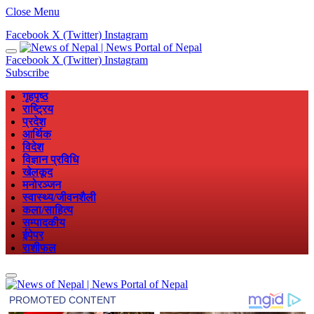
Close Menu
Facebook
X (Twitter)
Instagram
Facebook
X (Twitter)
Instagram
Subscribe
गृहपृष्ठ
राष्ट्रिय
प्रदेश
आर्थिक
विदेश
विज्ञान प्रविधि
खेलकूद
मनोरञ्जन
स्वास्थ्य/जीवनशैली
कला/साहित्य
सम्पादकीय
ईपेपर
राशीफल