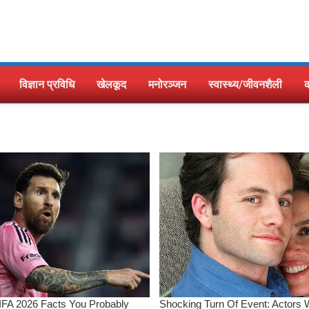
विज्ञान प्रविधि
खेलकूद
मनोरञ्जन
स्वास्थ्य/जीवनशैली
क