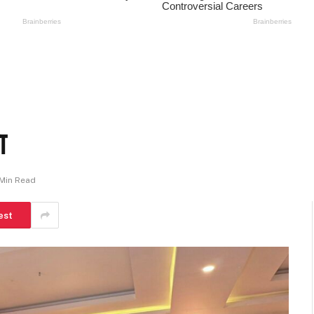
ा
 Min Read
est