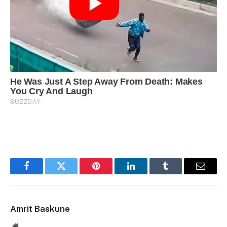
Facebook
Twitter
Pinterest
LinkedIn
Tumblr
Email
Amrit Baskune
Website